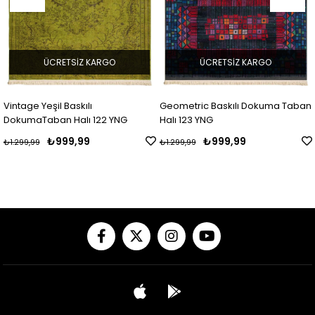
GO
ÜCRETSIZ KARGO
ÜCRETSIZ KAR
Geometric Baskılı Dokuma Taban
Geometric Baskılı Do
2 YNG
Halı 123 YNG
Halı 124 YNG
₺999,99
₺999,99
₺1.299,99
₺1.299,99