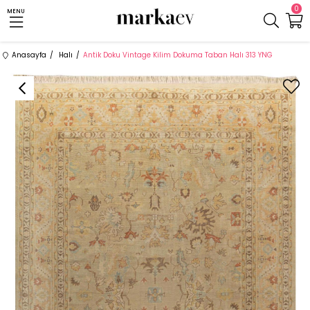
0
MENU
Anasayfa
Halı
Antik Doku Vintage Kilim Dokuma Taban Halı 313 YNG