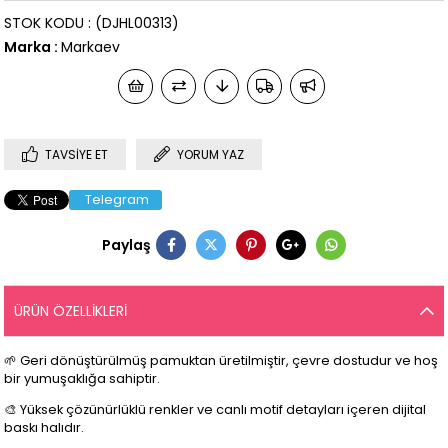
STOK KODU
(DJHL00313)
Marka
:
Markaev
TAVSIYE ET
YORUM YAZ
Telegram
Paylaş
ÜRÜN ÖZELLIKLERI
🌱 Geri dönüştürülmüş pamuktan üretilmiştir, çevre dostudur ve hoş
bir yumuşaklığa sahiptir.
🎨 Yüksek çözünürlüklü renkler ve canlı motif detayları içeren dijital
baskı halıdır.