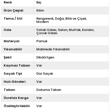
Renk
Bej
Ürün Çeşidi
Kilim
Tema / Stil
Rengarenk
Doğa
Bitki ve Çiçek
Modern
Oda
Yatak Odası
Salon
Mutfak
Koridor
Çocuk Odası
Materyal
Pamuk
Yıkanabilir
Makinede Yıkanabilir
Şekil
Dikdörtgen
Kaymaz Taban
Var
Saçak Tipi
Düz Saçak
Hızlı Gönderi
Var
Taban
Dokuma Taban
Ücretsiz Kargo
Var
Özelleştirilebilir
Var