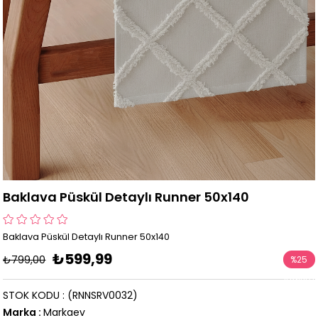
Baklava Püskül Detaylı Runner 50x140
Baklava Püskül Detaylı Runner 50x140
₺599,99
₺799,00
%
25
İndirim
STOK KODU
(RNNSRV0032)
Marka
:
Markaev