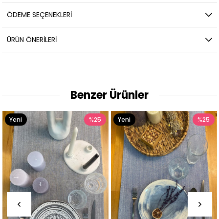
ÖDEME SEÇENEKLERI
ÜRÜN ÖNERILERI
Benzer Ürünler
Yeni
%25
Yeni
%25
Ürün
Ürün