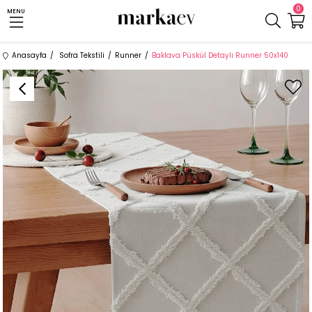
0
MENU
Anasayfa
Sofra Tekstili
Runner
Baklava Püskül Detaylı Runner 50x140