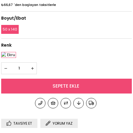
₺66,67
`den başlayan taksitlerle
Boyut/Ebat
50 x 140
Renk
TAVSIYE ET
YORUM YAZ