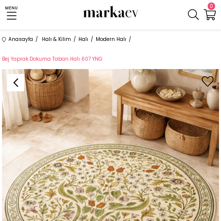
0
MENU
Anasayfa
Halı & Kilim
Halı
Modern Halı
Bej Yaprak Dokuma Taban Halı 607 YNG