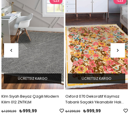
%23
%23
ÜCRETSIZ KARGO
ÜCRETSIZ KARGO
Modern
Oxford 070 Dekoratif Kaymaz
Oxford 123 Dekoratif Kay
Tabanlı Saçaklı Yıkanabilir Halı
Tabanlı Saçaklı Yıkanabilir
Yolluk Mdd ZNTKLM
Yolluk Mdd ZNTKLM
₺999,99
₺999,99
₺1.299,99
₺1.299,99