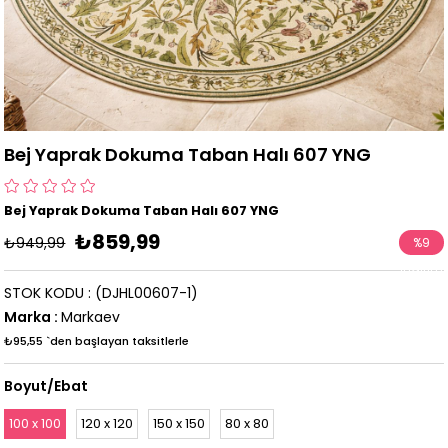
Bej Yaprak Dokuma Taban Halı 607 YNG
Bej Yaprak Dokuma Taban Halı 607 YNG
₺859,99
₺949,99
%
9
İndirim
STOK KODU
(DJHL00607-1)
Marka
:
Markaev
₺95,55
`den başlayan taksitlerle
Boyut/Ebat
100 x 100
120 x 120
150 x 150
80 x 80