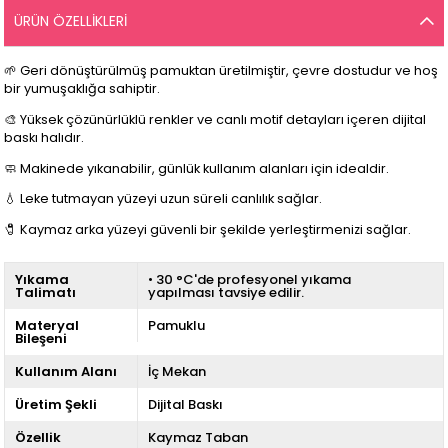
ÜRÜN ÖZELLIKLERI
🌱 Geri dönüştürülmüş pamuktan üretilmiştir, çevre dostudur ve hoş
bir yumuşaklığa sahiptir.
🎨 Yüksek çözünürlüklü renkler ve canlı motif detayları içeren dijital
baskı halıdır.
🧼 Makinede yıkanabilir, günlük kullanım alanları için idealdir.
💧 Leke tutmayan yüzeyi uzun süreli canlılık sağlar.
🧷 Kaymaz arka yüzeyi güvenli bir şekilde yerleştirmenizi sağlar.
Yıkama
• 30 °C'de profesyonel yıkama
Talimatı
yapılması tavsiye edilir.
Materyal
Pamuklu
Bileşeni
Kullanım Alanı
İç Mekan
Üretim Şekli
Dijital Baskı
Özellik
Kaymaz Taban