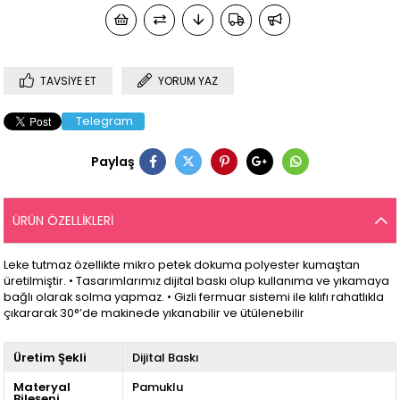
TAVSIYE ET
YORUM YAZ
Telegram
Paylaş
ÜRÜN ÖZELLIKLERI
Leke tutmaz özellikte mikro petek dokuma polyester kumaştan
üretilmiştir. • Tasarımlarımız dijital baskı olup kullanıma ve yıkamaya
bağlı olarak solma yapmaz. • Gizli fermuar sistemi ile kılıfı rahatlıkla
çıkararak 30°’de makinede yıkanabilir ve ütülenebilir
Üretim Şekli
Dijital Baskı
Materyal
Pamuklu
Bileşeni