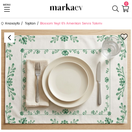
0
MENU
Anasayfa
Toptan
Blossom Yeşil 6'lı Amerikan Servis Takımı