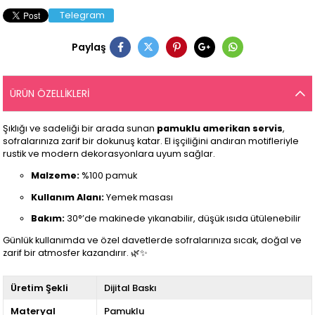
Telegram
Paylaş
ÜRÜN ÖZELLIKLERI
Şıklığı ve sadeliği bir arada sunan
pamuklu amerikan servis
,
sofralarınıza zarif bir dokunuş katar. El işçiliğini andıran motifleriyle
rustik ve modern dekorasyonlara uyum sağlar.
Malzeme:
%100 pamuk
Kullanım Alanı:
Yemek masası
Bakım:
30°’de makinede yıkanabilir, düşük ısıda ütülenebilir
Günlük kullanımda ve özel davetlerde sofralarınıza sıcak, doğal ve
zarif bir atmosfer kazandırır. 🌿✨
Üretim Şekli
Dijital Baskı
Materyal
Pamuklu