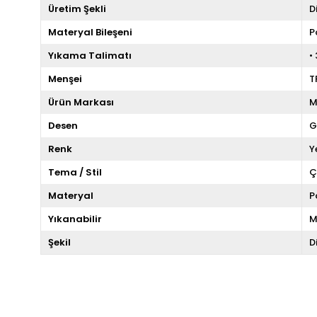
Üretim Şekli
D
Materyal Bileşeni
P
Yıkama Talimatı
•
Menşei
T
Ürün Markası
M
Desen
G
Renk
Y
Tema / Stil
Ç
Materyal
P
Yıkanabilir
M
Şekil
D