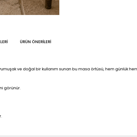
LERI
ÜRÜN ÖNERILERI
 yumuşak ve doğal bir kullanım sunan bu masa örtüsü, hem günlük hem ö
ni görünür.
r.