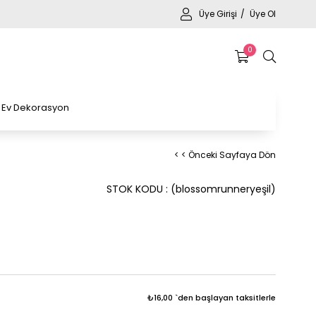
Üye Girişi
Üye Ol
0
Ev Dekorasyon
< < Önceki Sayfaya Dön
STOK KODU
(blossomrunneryeşil)
₺16,00
`den başlayan taksitlerle