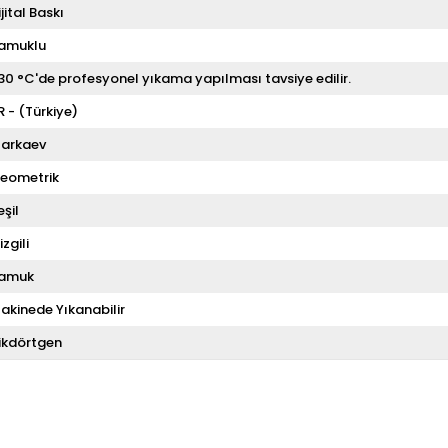
ijital Baskı
amuklu
 30 °C'de profesyonel yıkama yapılması tavsiye edilir.
R - (Türkiye)
arkaev
eometrik
eşil
izgili
amuk
akinede Yıkanabilir
ikdörtgen