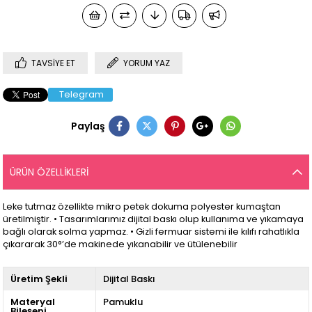
TAVSIYE ET
YORUM YAZ
Telegram
Paylaş
ÜRÜN ÖZELLIKLERI
Leke tutmaz özellikte mikro petek dokuma polyester kumaştan
üretilmiştir. • Tasarımlarımız dijital baskı olup kullanıma ve yıkamaya
bağlı olarak solma yapmaz. • Gizli fermuar sistemi ile kılıfı rahatlıkla
çıkararak 30°’de makinede yıkanabilir ve ütülenebilir
Üretim Şekli
Dijital Baskı
Materyal
Pamuklu
Bileşeni