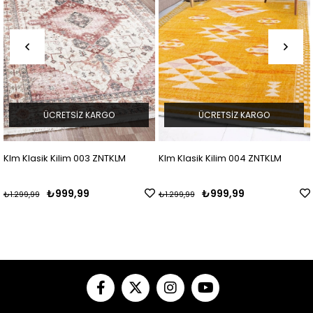
ÜCRETSIZ KARGO
ÜCRETSIZ KARGO
asik Kilim 003 ZNTKLM
Klm Klasik Kilim 004 ZNTKLM
Klm Siy
ZNTKLM
₺999,99
₺999,99
99
₺1.299,99
₺1.299,9