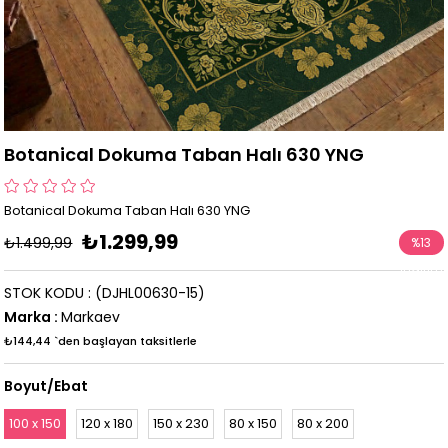
Botanical Dokuma Taban Halı 630 YNG
Botanical Dokuma Taban Halı 630 YNG
₺1.299,99
₺1.499,99
%
13
İndirim
STOK KODU
(DJHL00630-15)
Marka
:
Markaev
₺144,44
`den başlayan taksitlerle
Boyut/Ebat
100 x 150
120 x 180
150 x 230
80 x 150
80 x 200