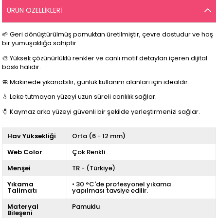
ÜRÜN ÖZELLIKLERI
🌱 Geri dönüştürülmüş pamuktan üretilmiştir, çevre dostudur ve hoş
bir yumuşaklığa sahiptir.
🎨 Yüksek çözünürlüklü renkler ve canlı motif detayları içeren dijital
baskı halıdır.
🧼 Makinede yıkanabilir, günlük kullanım alanları için idealdir.
💧 Leke tutmayan yüzeyi uzun süreli canlılık sağlar.
🧷 Kaymaz arka yüzeyi güvenli bir şekilde yerleştirmenizi sağlar.
Hav Yüksekliği
Orta (6 - 12 mm)
Web Color
Çok Renkli
Menşei
TR - (Türkiye)
Yıkama
• 30 °C'de profesyonel yıkama
Talimatı
yapılması tavsiye edilir.
Materyal
Pamuklu
Bileşeni