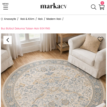
0
MENU
Anasayfa
Halı & Kilim
Halı
Modern Halı
Buz Bülbül Dokuma Taban Halı 604 YNG