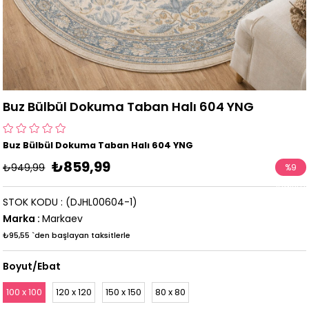
Buz Bülbül Dokuma Taban Halı 604 YNG
Buz Bülbül Dokuma Taban Halı 604 YNG
₺859,99
₺949,99
%
9
İndirim
STOK KODU
(DJHL00604-1)
Marka
:
Markaev
₺95,55
`den başlayan taksitlerle
Boyut/Ebat
100 x 100
120 x 120
150 x 150
80 x 80