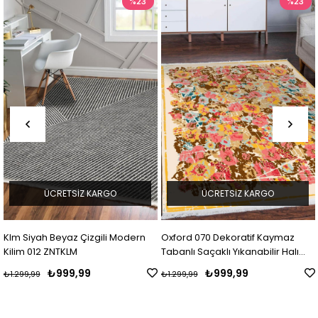
%23
%23
GO
ÜCRETSIZ KARGO
ÜCRETSIZ KAR
li Modern
Oxford 070 Dekoratif Kaymaz
Oxford 123 Dekoratif 
Tabanlı Saçaklı Yıkanabilir Halı
Tabanlı Saçaklı Yıkanabi
Yolluk Mdd ZNTKLM
Yolluk Mdd ZNTKLM
₺999,99
₺999,99
₺1.299,99
₺1.299,99