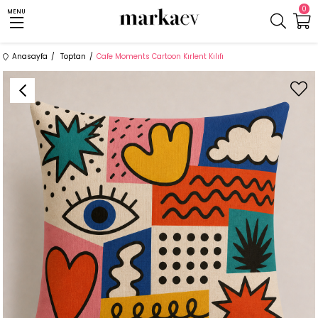
0
MENU
Anasayfa
Toptan
Cafe Moments Cartoon Kırlent Kılıfı