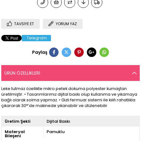
TAVSIYE ET
YORUM YAZ
Telegram
Paylaş
ÜRÜN ÖZELLIKLERI
Leke tutmaz özellikte mikro petek dokuma polyester kumaştan
üretilmiştir. • Tasarımlarımız dijital baskı olup kullanıma ve yıkamaya
bağlı olarak solma yapmaz. • Gizli fermuar sistemi ile kılıfı rahatlıkla
çıkararak 30°’de makinede yıkanabilir ve ütülenebilir
Üretim Şekli
Dijital Baskı
Materyal
Pamuklu
Bileşeni