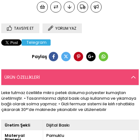
TAVSIYE ET
YORUM YAZ
Telegram
Paylaş
ÜRÜN ÖZELLIKLERI
Leke tutmaz özellikte mikro petek dokuma polyester kumaştan
üretilmiştir. • Tasarımlarımız dijital baskı olup kullanıma ve yıkamaya
bağlı olarak solma yapmaz. • Gizli fermuar sistemi ile kılıfı rahatlıkla
çıkararak 30°’de makinede yıkanabilir ve ütülenebilir
Üretim Şekli
Dijital Baskı
Materyal
Pamuklu
Bileşeni