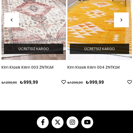
RETSIZ KARGO
ÜCRETSIZ KARGO
ÜCR
Kilim 003 ZNTKLM
Klm Klasik Kilim 004 ZNTKLM
Klm Siyah Gül
ZNTKLM
999,99
₺999,99
₺9
₺1.299,99
₺1.299,99