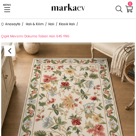
0
MENU
Anasayfa
Halı & Kilim
Halı
Klasik Halı
Çiçek Mevsimi Dokuma Taban Halı 645 YNG