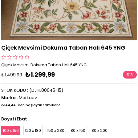
Çiçek Mevsimi Dokuma Taban Halı 645 YNG
Çiçek Mevsimi Dokuma Taban Halı 645 YNG
₺1.299,99
₺1.499,99
%
13
İndirim
STOK KODU
(DJHL00645-15)
Marka
:
Markaev
₺144,44
`den başlayan taksitlerle
Boyut/Ebat
100 x 150
120 x 180
150 x 230
80 x 150
80 x 200