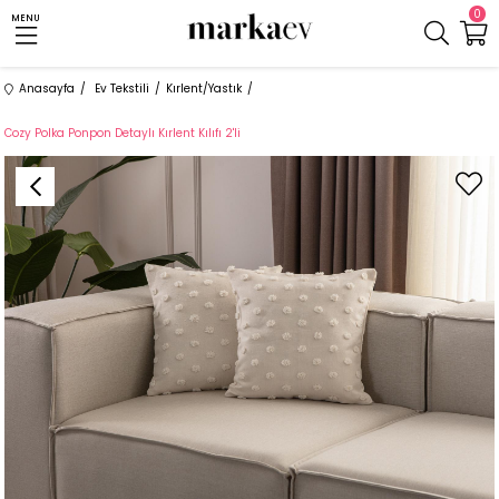
0
MENU
Anasayfa
Ev Tekstili
Kırlent/Yastık
Cozy Polka Ponpon Detaylı Kırlent Kılıfı 2'li