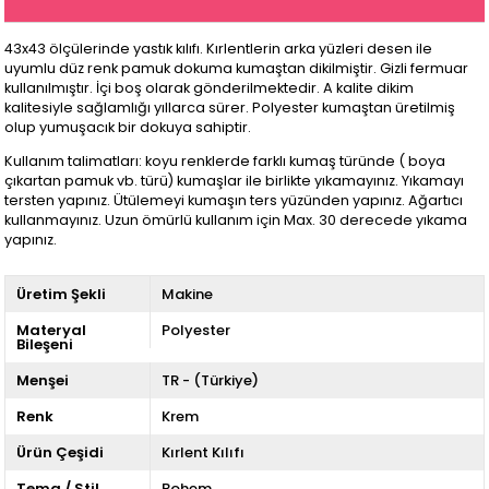
43x43 ölçülerinde yastık kılıfı. Kırlentlerin arka yüzleri desen ile
uyumlu düz renk pamuk dokuma kumaştan dikilmiştir. Gizli fermuar
kullanılmıştır. İçi boş olarak gönderilmektedir. A kalite dikim
kalitesiyle sağlamlığı yıllarca sürer. Polyester kumaştan üretilmiş
olup yumuşacık bir dokuya sahiptir.
Kullanım talimatları: koyu renklerde farklı kumaş türünde ( boya
çıkartan pamuk vb. türü) kumaşlar ile birlikte yıkamayınız. Yıkamayı
tersten yapınız. Ütülemeyi kumaşın ters yüzünden yapınız. Ağartıcı
kullanmayınız. Uzun ömürlü kullanım için Max. 30 derecede yıkama
yapınız.
Üretim Şekli
Makine
Materyal
Polyester
Bileşeni
Menşei
TR - (Türkiye)
Renk
Krem
Ürün Çeşidi
Kırlent Kılıfı
Tema / Stil
Bohem