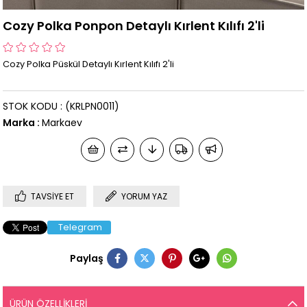
Cozy Polka Ponpon Detaylı Kırlent Kılıfı 2'li
Cozy Polka Püskül Detaylı Kırlent Kılıfı 2'li
STOK KODU
(KRLPN0011)
Marka
:
Markaev
TAVSIYE ET
YORUM YAZ
Telegram
Paylaş
ÜRÜN ÖZELLIKLERI