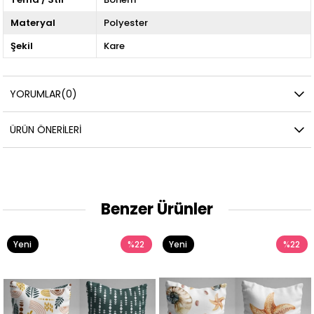
Materyal
Polyester
Şekil
Kare
YORUMLAR
(0)
ÜRÜN ÖNERILERI
Benzer Ürünler
Yeni
%22
Yeni
%22
Ürün
Ürün