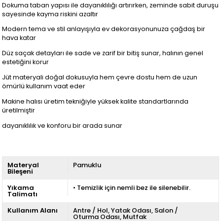
Dokuma taban yapısı ile dayanıklılığı artırırken, zeminde sabit duruşu
sayesinde kayma riskini azaltır
Modern tema ve stil anlayışıyla ev dekorasyonunuza çağdaş bir
hava katar
Düz saçak detayları ile sade ve zarif bir bitiş sunar, halının genel
estetiğini korur
Jüt materyali doğal dokusuyla hem çevre dostu hem de uzun
ömürlü kullanım vaat eder
Makine halısı üretim tekniğiyle yüksek kalite standartlarında
üretilmiştir
dayanıklılık ve konforu bir arada sunar
Materyal
Pamuklu
Bileşeni
Yıkama
• Temizlik için nemli bez ile silenebilir.
Talimatı
Kullanım Alanı
Antre / Hol
Yatak Odası
Salon /
Oturma Odası
Mutfak