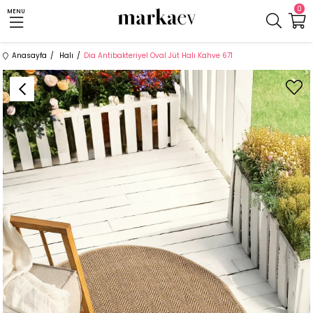
0
MENU
Anasayfa
Halı
Dia Antibakteriyel Oval Jüt Halı Kahve 671