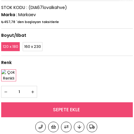
STOK KODU
(DIA671ovalkahve)
Marka
:
Markaev
₺457,78
`den başlayan taksitlerle
Boyut/Ebat
120 x 180
160 x 230
Renk