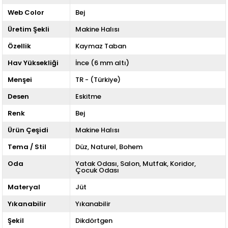
Web Color
Bej
Üretim Şekli
Makine Halısı
Özellik
Kaymaz Taban
Hav Yüksekliği
İnce (6 mm altı)
Menşei
TR - (Türkiye)
Desen
Eskitme
Renk
Bej
Ürün Çeşidi
Makine Halısı
Tema / Stil
Düz
Naturel
Bohem
Oda
Yatak Odası
Salon
Mutfak
Koridor
Çocuk Odası
Materyal
Jüt
Yıkanabilir
Yıkanabilir
Şekil
Dikdörtgen