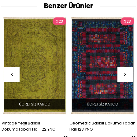
Benzer Ürünler
%23
%23
ÜCRETSIZ KARGO
ÜCRETSIZ KARGO
Geometric Baskılı Dokuma Taban
Geometric Baskılı Dokuma
G
Halı 123 YNG
Halı 124 YNG