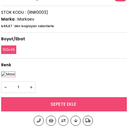
İndirim
STOK KODU
(RNR0003)
Marka
:
Markaev
₺66,67
`den başlayan taksitlerle
Boyut/Ebat
150x45
Renk