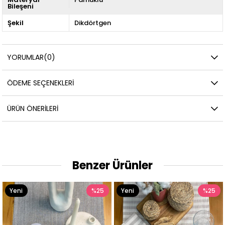
Bileşeni
Şekil
Dikdörtgen
YORUMLAR
(0)
ÖDEME SEÇENEKLERI
ÜRÜN ÖNERILERI
Benzer Ürünler
%25
Yeni
%25
Ürün