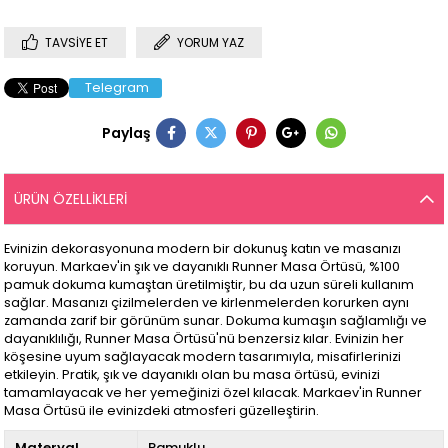
TAVSIYE ET
YORUM YAZ
Telegram
Paylaş
ÜRÜN ÖZELLIKLERI
Evinizin dekorasyonuna modern bir dokunuş katın ve masanızı
koruyun. Markaev'in şık ve dayanıklı Runner Masa Örtüsü, %100
pamuk dokuma kumaştan üretilmiştir, bu da uzun süreli kullanım
sağlar. Masanızı çizilmelerden ve kirlenmelerden korurken aynı
zamanda zarif bir görünüm sunar. Dokuma kumaşın sağlamlığı ve
dayanıklılığı, Runner Masa Örtüsü'nü benzersiz kılar. Evinizin her
köşesine uyum sağlayacak modern tasarımıyla, misafirlerinizi
etkileyin. Pratik, şık ve dayanıklı olan bu masa örtüsü, evinizi
tamamlayacak ve her yemeğinizi özel kılacak. Markaev'in Runner
Masa Örtüsü ile evinizdeki atmosferi güzelleştirin.
Materyal
Pamuklu