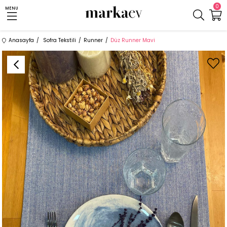
0
MENU
Anasayfa
Sofra Tekstili
Runner
Düz Runner Mavi