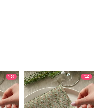
%20
%22