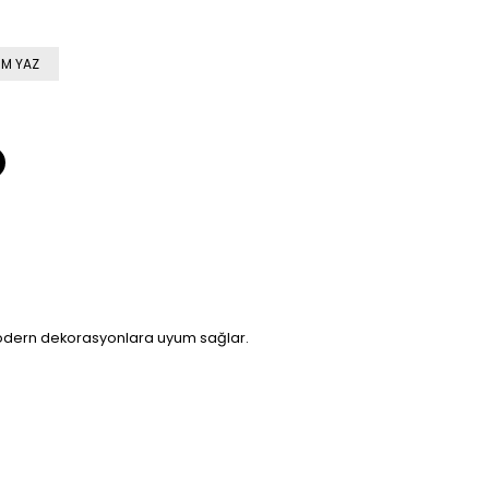
M YAZ
 ve modern dekorasyonlara uyum sağlar.