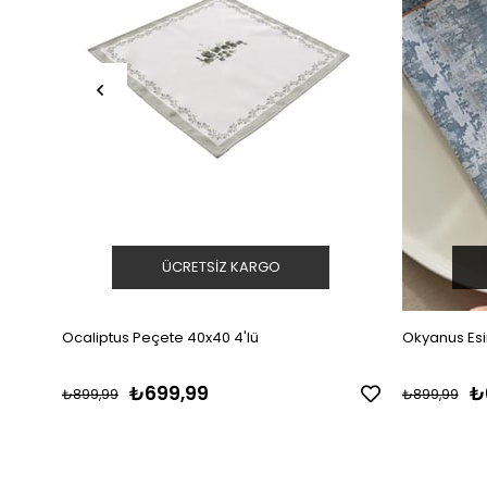
ÜCRETSIZ KARGO
Ocaliptus Peçete 40x40 4'lü
Okyanus Esi
₺699,99
₺
₺899,99
₺899,99