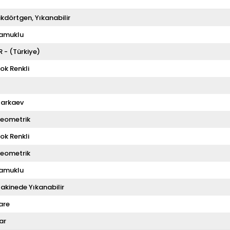
ikdörtgen
Yıkanabilir
amuklu
R - (Türkiye)
ok Renkli
arkaev
eometrik
ok Renkli
eometrik
amuklu
akinede Yıkanabilir
are
ar