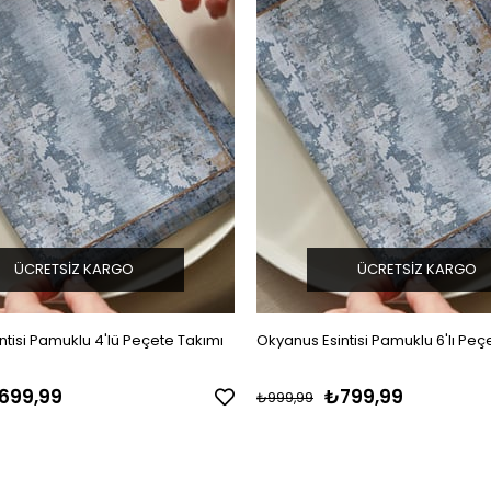
ÜCRETSIZ KARGO
ÜCRETSIZ KARGO
ntisi Pamuklu 4'lü Peçete Takımı
Okyanus Esintisi Pamuklu 6'lı Peç
699,99
₺799,99
₺999,99