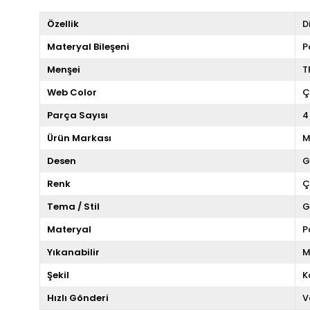
Özellik
D
Materyal Bileşeni
P
Menşei
T
Web Color
Ç
Parça Sayısı
4
Ürün Markası
M
Desen
G
Renk
Ç
Tema / Stil
G
Materyal
P
Yıkanabilir
M
Şekil
K
Hızlı Gönderi
V