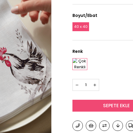
Boyut/Ebat
40 x 40
Renk