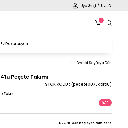
Üye Girişi
Üye Ol
0
Ev Dekorasyon
< < Önceki Sayfaya Dön
4'lü Peçete Takımı
STOK KODU
(pecete0077dortlu)
te Takımı
%
22
İndirim
₺77,78
`den başlayan taksitlerle