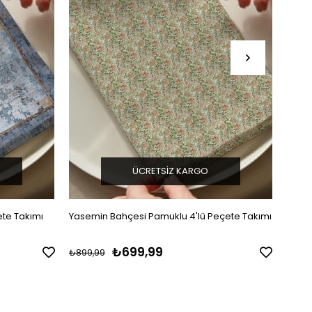
ÜCRETSIZ KARGO
ete Takımı
Yasemin Bahçesi Pamuklu 4'lü Peçete Takımı
Yasem
₺699,99
₺899,99
₺999