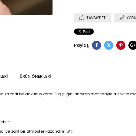
TAVSIYE ET
YORU
Paylaş
LERI
ÜRÜN ÖNERILERI
rınıza zarif bir dokunuş katar. El işçiliğini andıran motifleriyle rustik
ebilir
l ve zarif bir atmosfer kazandırır. 🌿✨