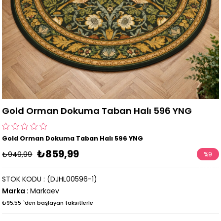
Gold Orman Dokuma Taban Halı 596 YNG
Gold Orman Dokuma Taban Halı 596 YNG
₺859,99
₺949,99
%
9
İndirim
STOK KODU
(DJHL00596-1)
Marka
:
Markaev
₺95,55
`den başlayan taksitlerle