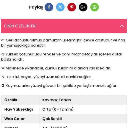
Paylaş
ÜRÜN ÖZELLIKLERI
🌱 Geri dönüştürülmüş pamuktan üretilmiştir, çevre dostudur ve hoş
bir yumuşaklığa sahiptir.
🎨 Yüksek çözünürlüklü renkler ve canlı motif detayları içeren dijital
baskı halıdır.
🧼 Makinede yıkanabilir, günlük kullanım alanları için idealdir.
💧 Leke tutmayan yüzeyi uzun süreli canlılık sağlar.
🧷 Kaymaz arka yüzeyi güvenli bir şekilde yerleştirmenizi sağlar.
Özellik
Kaymaz Taban
Hav Yüksekliği
Orta (6 - 12 mm)
Web Color
Çok Renkli