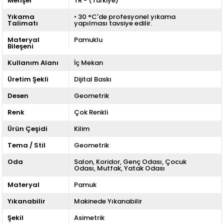
Menşei
TR - (Türkiye)
Yıkama
• 30 °C'de profesyonel yıkama
Talimatı
yapılması tavsiye edilir.
Materyal
Pamuklu
Bileşeni
Kullanım Alanı
İç Mekan
Üretim Şekli
Dijital Baskı
Desen
Geometrik
Renk
Çok Renkli
Ürün Çeşidi
Kilim
Tema / Stil
Geometrik
Oda
Salon
Koridor
Genç Odası
Çocuk
Odası
Mutfak
Yatak Odası
Materyal
Pamuk
Yıkanabilir
Makinede Yıkanabilir
Şekil
Asimetrik