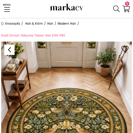
0
MENU
Anasayfa
Halı & Kilim
Halı
Modern Halı
Gold Orman Dokuma Taban Halı 596 YNG