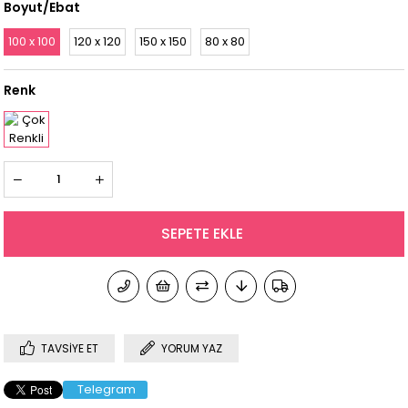
Boyut/Ebat
100 x 100
120 x 120
150 x 150
80 x 80
Renk
TAVSIYE ET
YORUM YAZ
Telegram