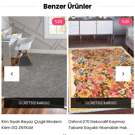
Benzer Ürünler
%23
%23
ÜCRETSIZ KARGO
ÜCRETSIZ KARGO
Klm Siyah Beyaz Çizgili Modern
Oxford 070 Dekoratif Kaymaz
Kilim 012 ZNTKLM
Tabanlı Saçaklı Yıkanabilir Halı
Yolluk Mdd ZNTKLM