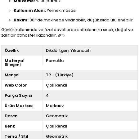
Malzeme:
%100 pamuk
Kullanım Alanı:
Yemek masası
Bakım:
30°’de makinede yıkanabilir, düşük ısıda ütülenebilir
Günlük kullanımda ve özel davetlerde sofralarınıza sıcak, doğal ve
zarif bir atmosfer kazandırır. 🌿✨
Özellik
Dikdörtgen
Yıkanabilir
Materyal
Pamuklu
Bileşeni
Menşei
TR - (Türkiye)
Web Color
Çok Renkli
Parça Sayısı
4
Ürün Markası
Markaev
Desen
Geometrik
Renk
Çok Renkli
Tema / Stil
Geometrik