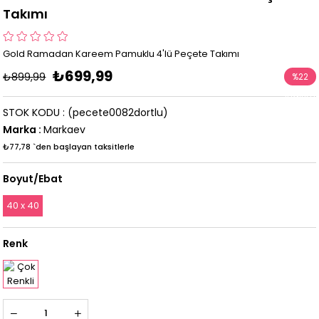
Takımı
Gold Ramadan Kareem Pamuklu 4'lü Peçete Takımı
₺699,99
₺899,99
%
22
İndirim
STOK KODU
(pecete0082dortlu)
Marka
:
Markaev
₺77,78
`den başlayan taksitlerle
Boyut/Ebat
40 x 40
Renk