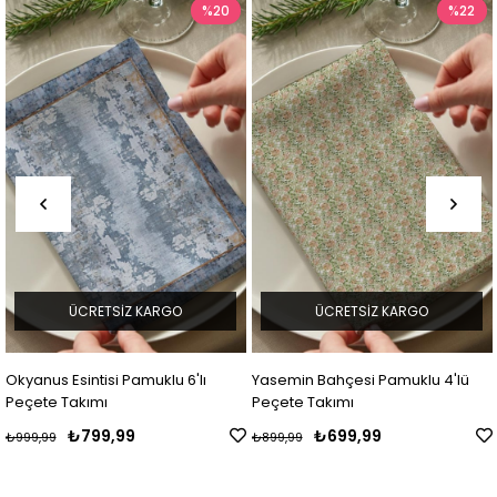
%20
%22
ÜCRETSIZ KARGO
ÜCRETSIZ KARGO
Okyanus Esintisi Pamuklu 6'lı
Yasemin Bahçesi Pamuklu 4'lü
Peçete Takımı
Peçete Takımı
₺799,99
₺699,99
₺999,99
₺899,99