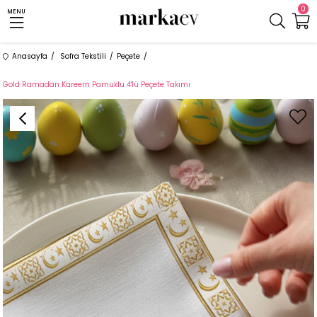
0
MENU
Anasayfa
Sofra Tekstili
Peçete
Gold Ramadan Kareem Pamuklu 4'lü Peçete Takımı