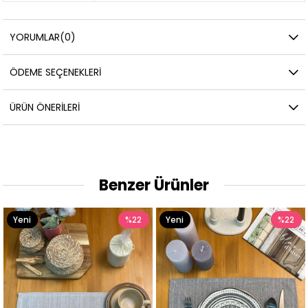
YORUMLAR
(0)
ÖDEME SEÇENEKLERI
ÜRÜN ÖNERILERI
Benzer Ürünler
22
Yeni
%22
Yeni
%
Ürün
Ürün