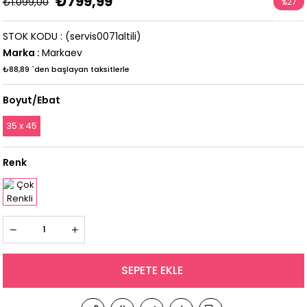
₺799,99
₺1.099,00
%
27
İndirim
STOK KODU
(servis0071altili)
Marka
:
Markaev
₺88,89
`den başlayan taksitlerle
Boyut/Ebat
35 x 45
Renk