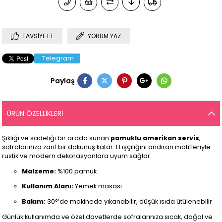
TAVSIYE ET
YORUM YAZ
Telegram
Paylaş
ÜRÜN ÖZELLIKLERI
Şıklığı ve sadeliği bir arada sunan
pamuklu amerikan servis
,
sofralarınıza zarif bir dokunuş katar. El işçiliğini andıran motifleriyle
rustik ve modern dekorasyonlara uyum sağlar.
Malzeme:
%100 pamuk
Kullanım Alanı:
Yemek masası
Bakım:
30°’de makinede yıkanabilir, düşük ısıda ütülenebilir
Günlük kullanımda ve özel davetlerde sofralarınıza sıcak, doğal ve