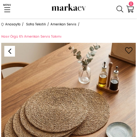
0
MENU
Anasayfa
Sofra Tekstili
Amerikan Servis
Hasır Örgü 6'lı Amerikan Servis Takımı