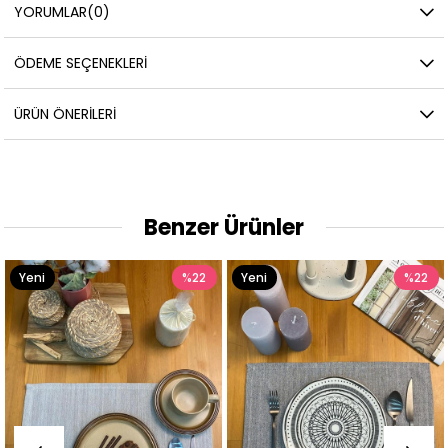
YORUMLAR
(0)
ÖDEME SEÇENEKLERI
ÜRÜN ÖNERILERI
Benzer Ürünler
%22
Yeni
%22
Yeni
Ürün
Ürün