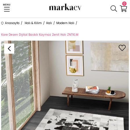
0
MENU
Anasayfa
Halı & Kilim
Halı
Modern Halı
Kare Desen Dijital Baskılı Kaymaz Zenit Halı ZNTKLM