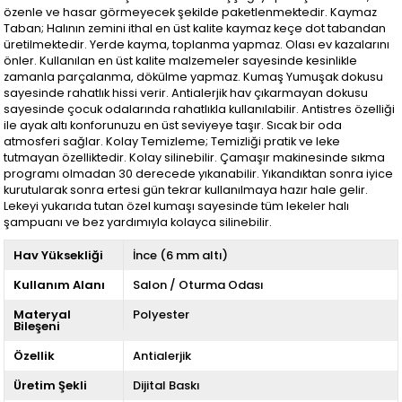
özenle ve hasar görmeyecek şekilde paketlenmektedir. Kaymaz
Taban; Halının zemini ithal en üst kalite kaymaz keçe dot tabandan
üretilmektedir. Yerde kayma, toplanma yapmaz. Olası ev kazalarını
önler. Kullanılan en üst kalite malzemeler sayesinde kesinlikle
zamanla parçalanma, dökülme yapmaz. Kumaş Yumuşak dokusu
sayesinde rahatlık hissi verir. Antialerjik hav çıkarmayan dokusu
sayesinde çocuk odalarında rahatlıkla kullanılabilir. Antistres özelliği
ile ayak altı konforunuzu en üst seviyeye taşır. Sıcak bir oda
atmosferi sağlar. Kolay Temizleme; Temizliği pratik ve leke
tutmayan özelliktedir. Kolay silinebilir. Çamaşır makinesinde sıkma
programı olmadan 30 derecede yıkanabilir. Yıkandıktan sonra iyice
kurutularak sonra ertesi gün tekrar kullanılmaya hazır hale gelir.
Lekeyi yukarıda tutan özel kumaşı sayesinde tüm lekeler halı
şampuanı ve bez yardımıyla kolayca silinebilir.
Hav Yüksekliği
İnce (6 mm altı)
Kullanım Alanı
Salon / Oturma Odası
Materyal
Polyester
Bileşeni
Özellik
Antialerjik
Üretim Şekli
Dijital Baskı