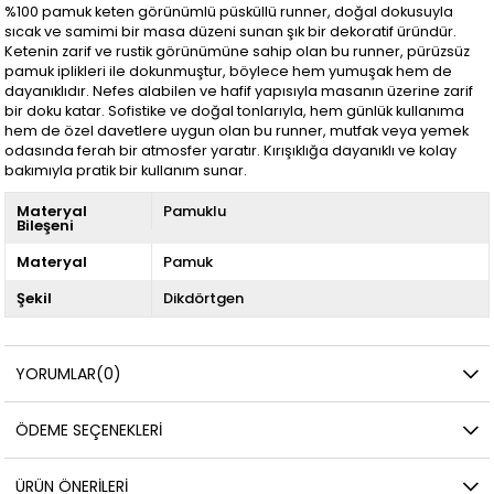
%100 pamuk keten görünümlü püsküllü runner, doğal dokusuyla
sıcak ve samimi bir masa düzeni sunan şık bir dekoratif üründür.
Ketenin zarif ve rustik görünümüne sahip olan bu runner, pürüzsüz
pamuk iplikleri ile dokunmuştur, böylece hem yumuşak hem de
dayanıklıdır. Nefes alabilen ve hafif yapısıyla masanın üzerine zarif
bir doku katar. Sofistike ve doğal tonlarıyla, hem günlük kullanıma
hem de özel davetlere uygun olan bu runner, mutfak veya yemek
odasında ferah bir atmosfer yaratır. Kırışıklığa dayanıklı ve kolay
bakımıyla pratik bir kullanım sunar.
Materyal
Pamuklu
Bileşeni
Materyal
Pamuk
Şekil
Dikdörtgen
YORUMLAR
(0)
ÖDEME SEÇENEKLERI
ÜRÜN ÖNERILERI