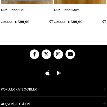
unner Gri
Düz Runner Mavi
Strip
₺599,99
₺599,99
00
₺799,00
₺799,
POPÜLER KATEGORİLER
ALIŞVERİŞ BİLGİLERİ