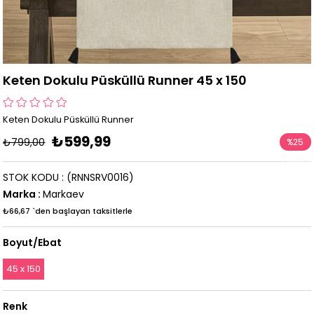
Keten Dokulu Püsküllü Runner 45 x 150
Keten Dokulu Püsküllü Runner
₺599,99
₺799,00
%
25
İndirim
STOK KODU
(RNNSRV0016)
Marka
:
Markaev
₺66,67
`den başlayan taksitlerle
Boyut/Ebat
45 x 150
Renk