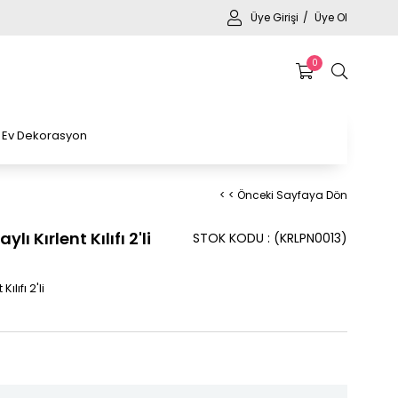
Üye Girişi
Üye Ol
0
Ev Dekorasyon
< < Önceki Sayfaya Dön
ı Kırlent Kılıfı 2'li
STOK KODU
(KRLPN0013)
lıfı 2'li