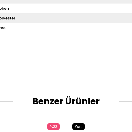
ohem
olyester
are
Benzer Ürünler
%22
Yeni