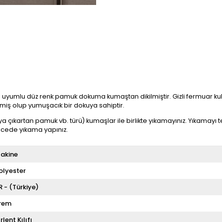
 ile uyumlu düz renk pamuk dokuma kumaştan dikilmiştir. Gizli fermuar kul
ilmiş olup yumuşacık bir dokuya sahiptir.
ya çıkartan pamuk vb. türü) kumaşlar ile birlikte yıkamayınız. Yıkamayı
recede yıkama yapınız.
akine
olyester
R - (Türkiye)
rem
ırlent Kılıfı