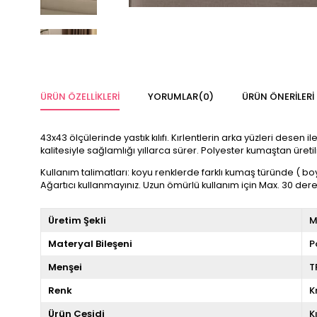
ÜRÜN ÖZELLIKLERI
YORUMLAR
(0)
ÜRÜN ÖNERILERI
43x43 ölçülerinde yastık kılıfı. Kırlentlerin arka yüzleri desen
kalitesiyle sağlamlığı yıllarca sürer. Polyester kumaştan üret
Kullanım talimatları: koyu renklerde farklı kumaş türünde ( bo
Ağartıcı kullanmayınız. Uzun ömürlü kullanım için Max. 30 de
Üretim Şekli
M
Materyal Bileşeni
P
Menşei
T
Renk
K
Ürün Çeşidi
K