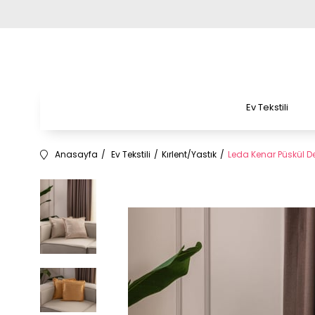
Ev Tekstili
Anasayfa
Ev Tekstili
Kırlent/Yastık
Leda Kenar Püskül Detay