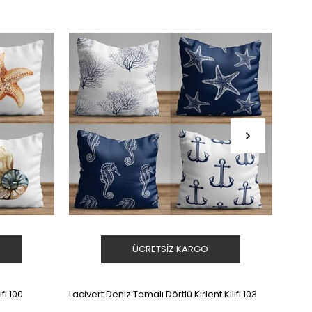
Ürün
Ür
ÜCRETSIZ KARGO
fı 100
Lacivert Deniz Temalı Dörtlü Kırlent Kılıfı 103
Pastel