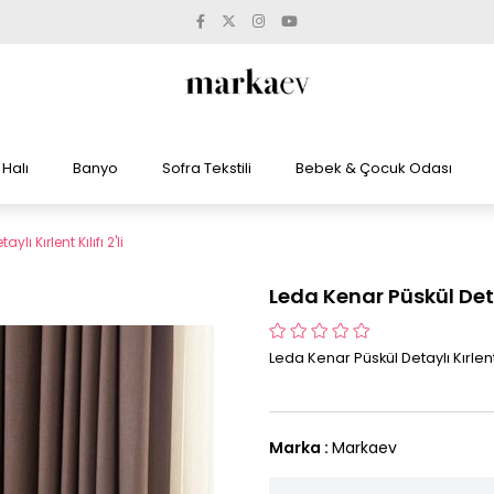
Halı
Banyo
Sofra Tekstili
Bebek & Çocuk Odası
lı Kırlent Kılıfı 2'li
Leda Kenar Püskül Detayl
Leda Kenar Püskül Detaylı Kırlent Kı
Marka
:
Markaev