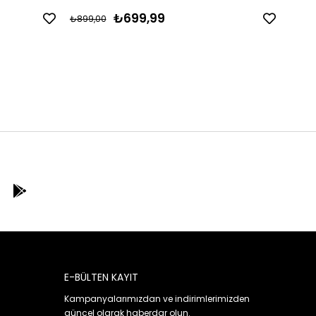
₺699,99
₺899,00
₺899
E-BÜLTEN KAYIT
Kampanyalarımızdan ve indirimlerimizden
güncel olarak haberdar olun.