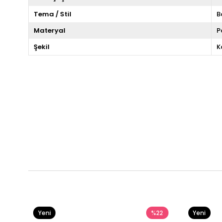
Tema / Stil
B
Materyal
P
Şekil
K
Yeni
%22
Yeni