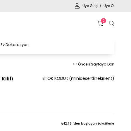
Üye Girişi
Üye Ol
0
Ev Dekorasyon
< < Önceki Sayfaya Dön
Kılıfı
STOK KODU
(minidesertlinekırlent)
₺12,78
`den başlayan taksitlerle