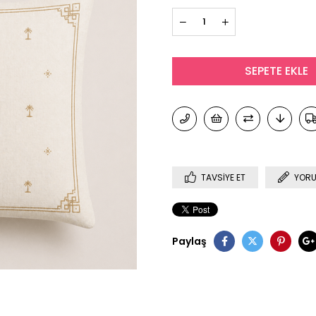
TAVSIYE ET
YORU
Paylaş