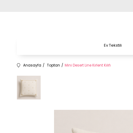
Ev Tekstili
Anasayfa
Toptan
Mini Desert Line Kırlent Kılıfı