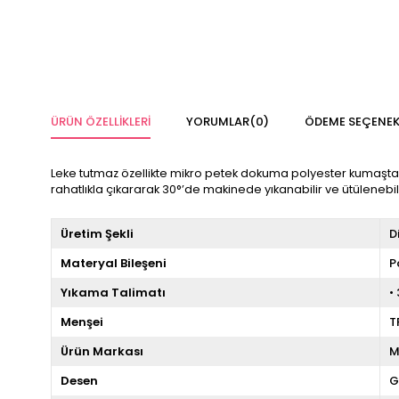
ÜRÜN ÖZELLIKLERI
YORUMLAR
(0)
ÖDEME SEÇENEK
Leke tutmaz özellikte mikro petek dokuma polyester kumaştan ür
rahatlıkla çıkararak 30°’de makinede yıkanabilir ve ütülenebil
Üretim Şekli
D
Materyal Bileşeni
P
Yıkama Talimatı
•
Menşei
T
Ürün Markası
M
Desen
G