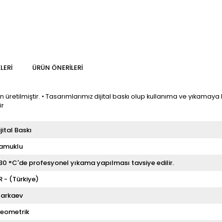
LERI
ÜRÜN ÖNERILERI
etilmiştir. • Tasarımlarımız dijital baskı olup kullanıma ve yıkamaya ba
ir
ijital Baskı
amuklu
 30 °C'de profesyonel yıkama yapılması tavsiye edilir.
R - (Türkiye)
arkaev
eometrik