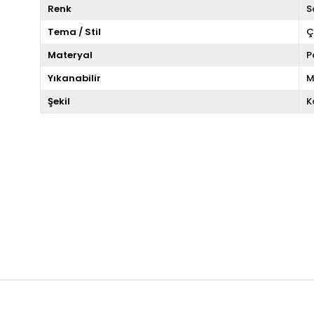
Renk
S
Tema / Stil
Ç
Materyal
P
Yıkanabilir
M
Şekil
K