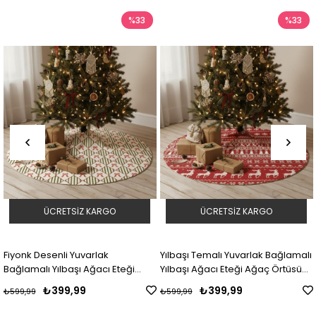
%33
%33
RGO
ÜCRETSIZ KARGO
ÜCRETSIZ KA
ak
Yılbaşı Temalı Yuvarlak Bağlamalı
Yeni Yıl Çiçekleri Yuva
cı Eteği
Yılbaşı Ağacı Eteği Ağaç Örtüsü
Bağlamalı Yılbaşı Ağac
100 cm
103 100x100 cm
Ağaç Örtüsü 101 100x1
₺399,99
₺399,99
₺599,99
₺599,99