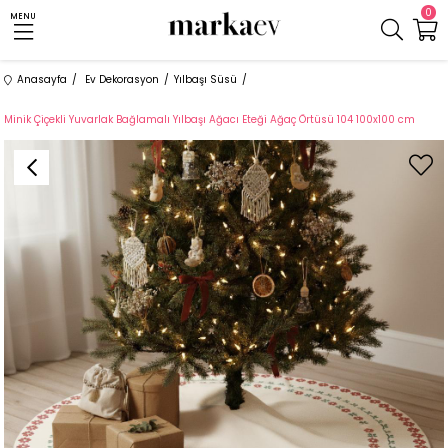
0
MENU
Anasayfa
Ev Dekorasyon
Yılbaşı Süsü
Minik Çiçekli Yuvarlak Bağlamalı Yılbaşı Ağacı Eteği Ağaç Örtüsü 104 100x100 cm