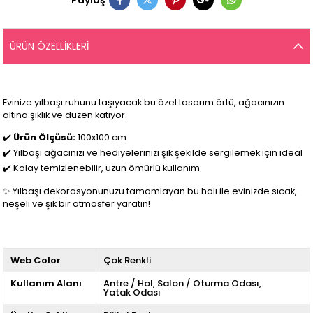
Paylaş
ÜRÜN ÖZELLIKLERI
Evinize yılbaşı ruhunu taşıyacak bu özel tasarım örtü, ağacınızın
altına şıklık ve düzen katıyor.
✔️
Ürün Ölçüsü:
100x100 cm
✔️ Yılbaşı ağacınızı ve hediyelerinizi şık şekilde sergilemek için ideal
✔️ Kolay temizlenebilir, uzun ömürlü kullanım
✨ Yılbaşı dekorasyonunuzu tamamlayan bu halı ile evinizde sıcak,
neşeli ve şık bir atmosfer yaratın!
Web Color
Çok Renkli
Kullanım Alanı
Antre / Hol
Salon / Oturma Odası
Yatak Odası