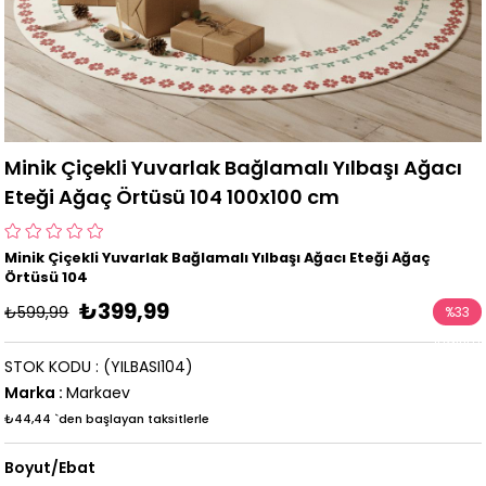
Minik Çiçekli Yuvarlak Bağlamalı Yılbaşı Ağacı
Eteği Ağaç Örtüsü 104 100x100 cm
Minik Çiçekli Yuvarlak Bağlamalı Yılbaşı Ağacı Eteği Ağaç
Örtüsü 104
₺399,99
₺599,99
%
33
İndirim
STOK KODU
(YILBASI104)
Marka
:
Markaev
₺44,44
`den başlayan taksitlerle
Boyut/Ebat