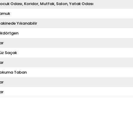
ocuk Odası
Koridor
Mutfak
Salon
Yatak Odası
amuk
akinede Yıkanabilir
ikdörtgen
ar
üz Saçak
ar
okuma Taban
ar
ar