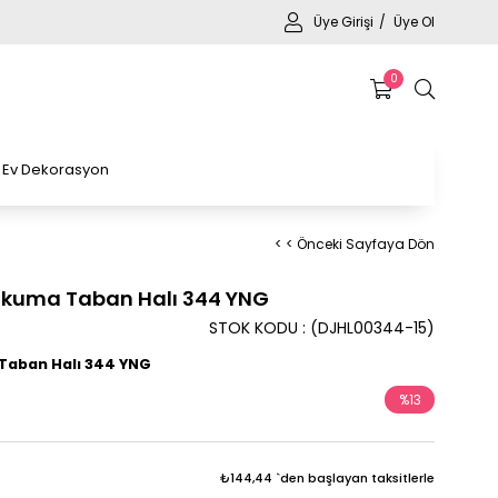
Üye Girişi
Üye Ol
0
Ev Dekorasyon
< < Önceki Sayfaya Dön
Dokuma Taban Halı 344 YNG
STOK KODU
(DJHL00344-15)
 Taban Halı 344 YNG
%
13
İndirim
₺144,44
`den başlayan taksitlerle