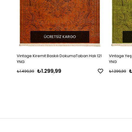
ÜCRETSIZ KARGO
Vintage Kiremit Baskılı DokumaTaban Halı 121
Vintage Yeş
YNG
YNG
₺1.299,99
₺
₺1.499,99
₺1.299,99