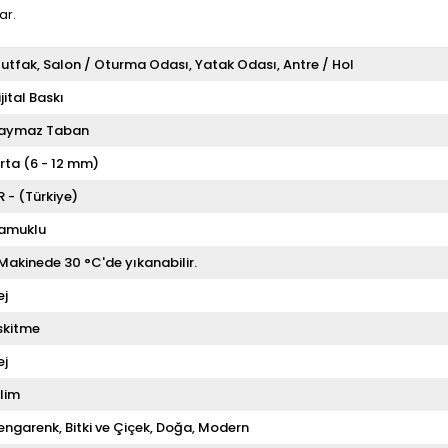
ar.
utfak
Salon / Oturma Odası
Yatak Odası
Antre / Hol
ijital Baskı
aymaz Taban
rta (6 - 12 mm)
R - (Türkiye)
amuklu
 Makinede 30 °C'de yıkanabilir.
ej
skitme
ej
ilim
engarenk
Bitki ve Çiçek
Doğa
Modern