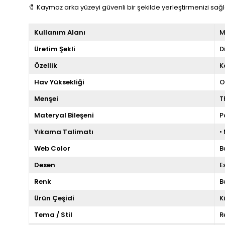
🧷 Kaymaz arka yüzeyi güvenli bir şekilde yerleştirmenizi sağl
Kullanım Alanı
M
Üretim Şekli
D
Özellik
K
Hav Yüksekliği
O
Menşei
T
Materyal Bileşeni
P
Yıkama Talimatı
•
Web Color
B
Desen
E
Renk
B
Ürün Çeşidi
K
Tema / Stil
R