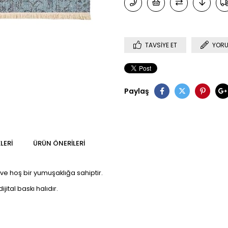
TAVSIYE ET
YORU
Paylaş
LERI
ÜRÜN ÖNERILERI
ve hoş bir yumuşaklığa sahiptir.
jital baskı halıdır.