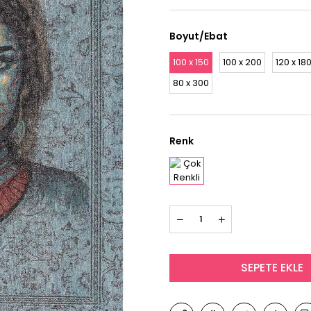
Boyut/Ebat
100 x 150
100 x 200
120 x 18
80 x 300
Renk