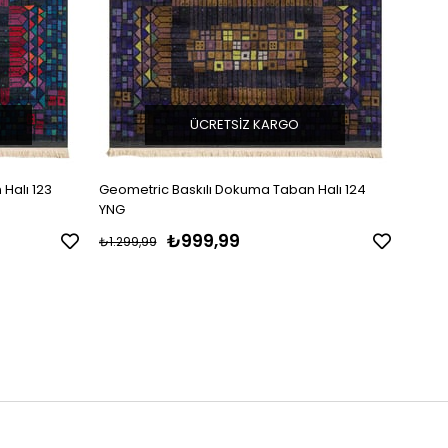
ÜCRETSIZ KARGO
Halı 123
Geometric Baskılı Dokuma Taban Halı 124
Moder
YNG
₺999,99
₺1.299,99
₺1.29