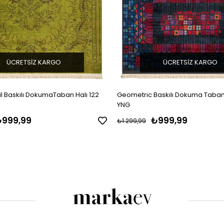
ÜCRETSIZ KARGO
ÜCRETSIZ KARGO
il Baskılı DokumaTaban Halı 122
Geometric Baskılı Dokuma Taban 
YNG
999,99
₺999,99
₺1.299,99