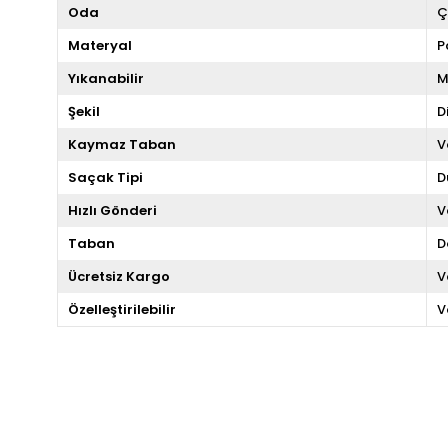
Oda
Ç
Materyal
P
Yıkanabilir
M
Şekil
D
Kaymaz Taban
V
Saçak Tipi
D
Hızlı Gönderi
V
Taban
D
Ücretsiz Kargo
V
Özelleştirilebilir
V