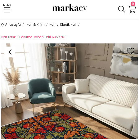
0
MENU
Anasayfa
Halı & Kilim
Halı
Klasik Halı
Nar Baskılı Dokuma Taban Halı 635 YNG