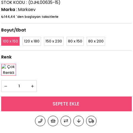
STOK KODU
(DJHL00635-15)
Marka
:
Markaev
₺144,44
`den başlayan taksitlerle
Boyut/Ebat
100 x 150
120 x 180
150 x 230
80 x 150
80 x 200
Renk