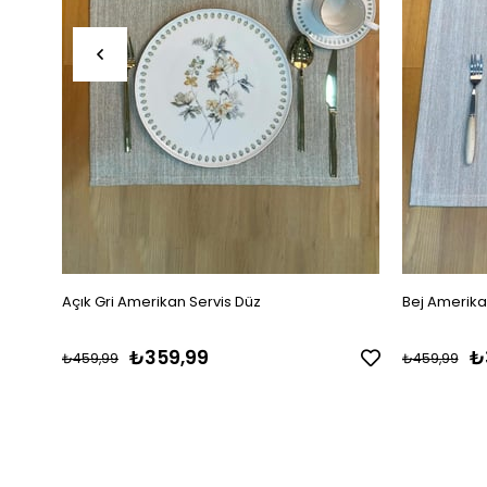
Açık Gri Amerikan Servis Düz
Bej Amerika
₺359,99
₺
₺459,99
₺459,99