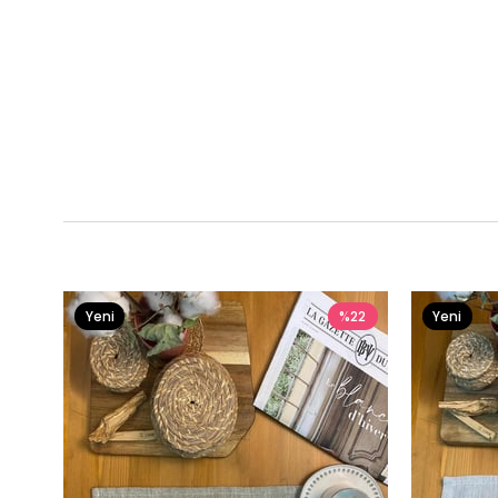
Yeni
%22
Yeni
Ürün
Ürün