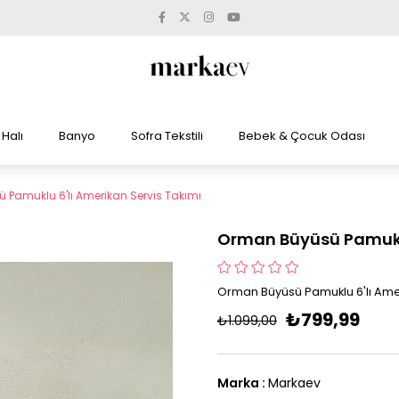
Halı
Banyo
Sofra Tekstili
Bebek & Çocuk Odası
Pamuklu 6'lı Amerikan Servis Takımı
Orman Büyüsü Pamuklu
Orman Büyüsü Pamuklu 6'lı Amer
₺799,99
₺1.099,00
Marka
:
Markaev