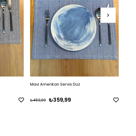
Mavi Amerikan Servis Düz
Yeşil
₺359,99
₺459,99
₺459