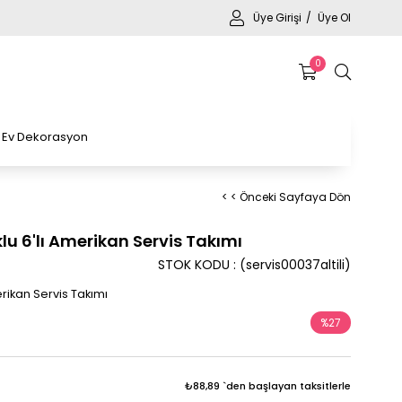
Üye Girişi
Üye Ol
0
Ev Dekorasyon
< < Önceki Sayfaya Dön
 6'lı Amerikan Servis Takımı
STOK KODU
(servis00037altili)
ikan Servis Takımı
%
27
İndirim
₺88,89
`den başlayan taksitlerle