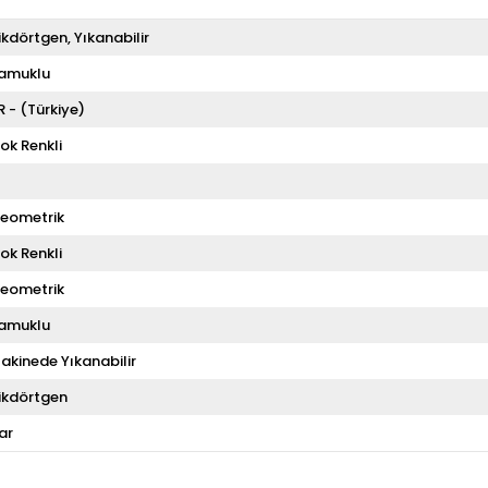
ikdörtgen
Yıkanabilir
amuklu
R - (Türkiye)
ok Renkli
eometrik
ok Renkli
eometrik
amuklu
akinede Yıkanabilir
ikdörtgen
ar