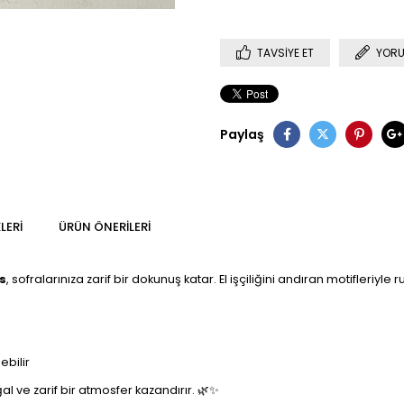
TAVSIYE ET
YORU
Paylaş
LERI
ÜRÜN ÖNERILERI
s
, sofralarınıza zarif bir dokunuş katar. El işçiliğini andıran motifleri
ebilir
l ve zarif bir atmosfer kazandırır. 🌿✨