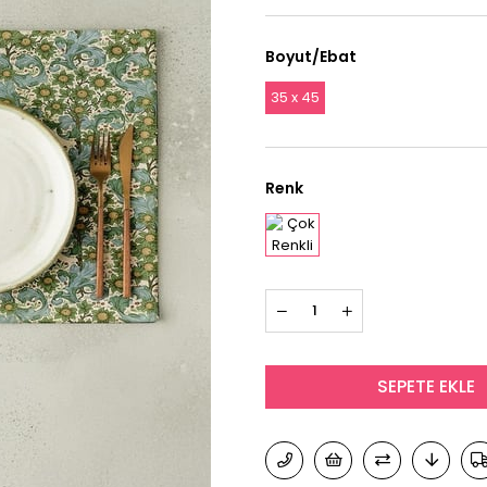
Boyut/Ebat
35 x 45
Renk