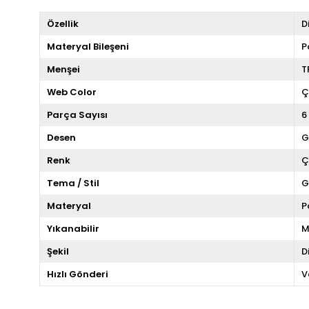
Özellik
D
Materyal Bileşeni
P
Menşei
T
Web Color
Ç
Parça Sayısı
6
Desen
G
Renk
Ç
Tema / Stil
G
Materyal
P
Yıkanabilir
M
Şekil
D
Hızlı Gönderi
V