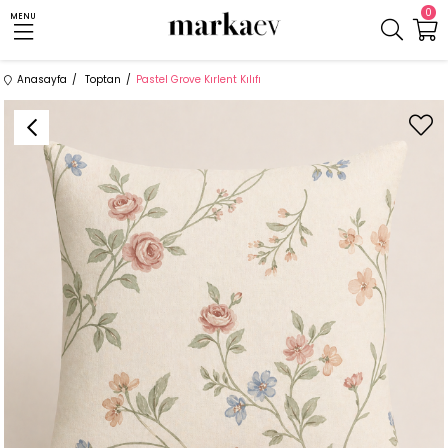
0
MENU
Anasayfa
Toptan
Pastel Grove Kırlent Kılıfı