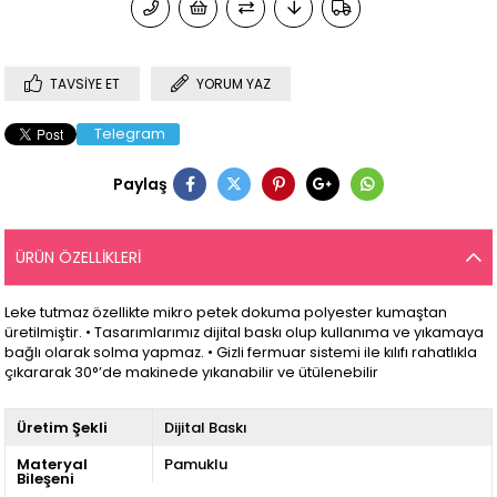
TAVSIYE ET
YORUM YAZ
Telegram
Paylaş
ÜRÜN ÖZELLIKLERI
Leke tutmaz özellikte mikro petek dokuma polyester kumaştan
üretilmiştir. • Tasarımlarımız dijital baskı olup kullanıma ve yıkamaya
bağlı olarak solma yapmaz. • Gizli fermuar sistemi ile kılıfı rahatlıkla
çıkararak 30°’de makinede yıkanabilir ve ütülenebilir
Üretim Şekli
Dijital Baskı
Materyal
Pamuklu
Bileşeni