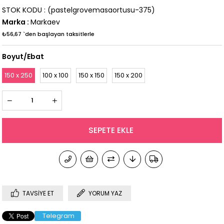
STOK KODU
(pastelgrovemasaortusu-375)
Marka
:
Markaev
₺56,67
`den başlayan taksitlerle
Boyut/Ebat
150 x 250
100 x 100
150 x 150
150 x 200
TAVSIYE ET
YORUM YAZ
Telegram