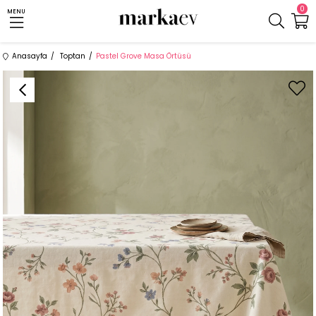
0
MENU
Anasayfa
Toptan
Pastel Grove Masa Örtüsü