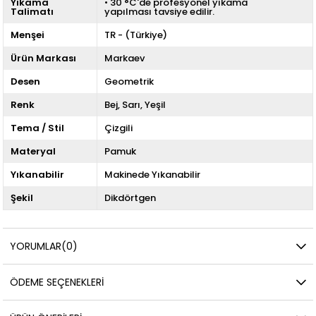
Yıkama
• 30 °C'de profesyonel yıkama
Talimatı
yapılması tavsiye edilir.
Menşei
TR - (Türkiye)
Ürün Markası
Markaev
Desen
Geometrik
Renk
Bej
Sarı
Yeşil
Tema / Stil
Çizgili
Materyal
Pamuk
Yıkanabilir
Makinede Yıkanabilir
Şekil
Dikdörtgen
YORUMLAR
(0)
ÖDEME SEÇENEKLERI