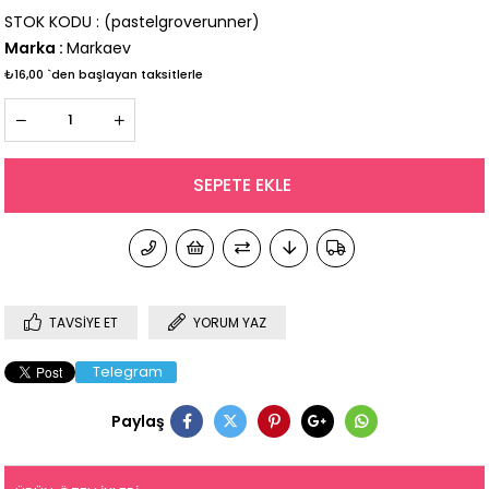
STOK KODU
(pastelgroverunner)
Marka
:
Markaev
₺16,00
`den başlayan taksitlerle
TAVSIYE ET
YORUM YAZ
Telegram
Paylaş