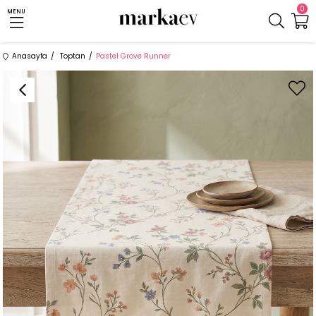
0
MENU
Anasayfa
Toptan
Pastel Grove Runner