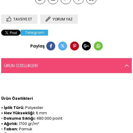
TAVSIYE ET
YORUM YAZ
Telegram
Paylaş
ÜRÜN ÖZELLIKLERI
Ürün Özellikleri
• İplik Türü:
Polyester
• Hav Yüksekliği:
6 mm
•
Dokuma Sıklığı:
480.000 point
• Ağırlık:
1700 gr/m²
•
Taban:
Pamuk