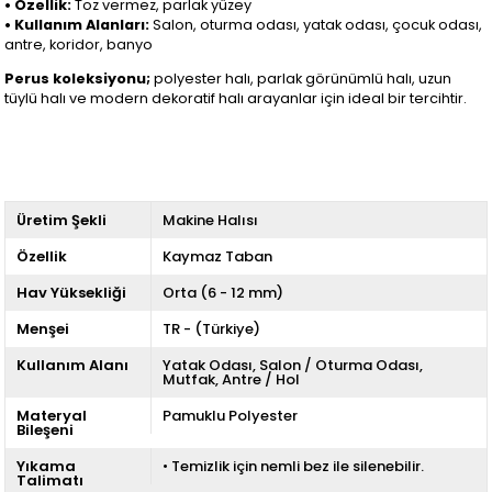
• Özellik:
Toz vermez, parlak yüzey
• Kullanım Alanları:
Salon, oturma odası, yatak odası, çocuk odası,
antre, koridor, banyo
Perus koleksiyonu;
polyester halı, parlak görünümlü halı, uzun
tüylü halı ve modern dekoratif halı arayanlar için ideal bir tercihtir.
Üretim Şekli
Makine Halısı
Özellik
Kaymaz Taban
Hav Yüksekliği
Orta (6 - 12 mm)
Menşei
TR - (Türkiye)
Kullanım Alanı
Yatak Odası
Salon / Oturma Odası
Mutfak
Antre / Hol
Materyal
Pamuklu Polyester
Bileşeni
Yıkama
• Temizlik için nemli bez ile silenebilir.
Talimatı