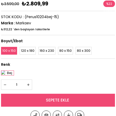
₺2.809,99
₺3.599,00
%
22
İndirim
STOK KODU
(Perus10204bej-15)
Marka
:
Markaev
₺312,22
`den başlayan taksitlerle
Boyut/Ebat
100 x 150
120 x 180
160 x 230
80 x 150
80 x 300
Renk