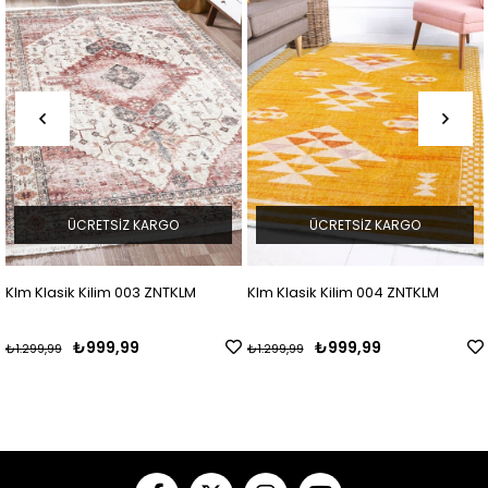
GO
ÜCRETSIZ KARGO
ÜCRETSIZ KAR
NTKLM
Klm Klasik Kilim 004 ZNTKLM
Klm Siyah Gül Klasik Kil
ZNTKLM
₺999,99
₺999,99
₺1.299,99
₺1.299,99