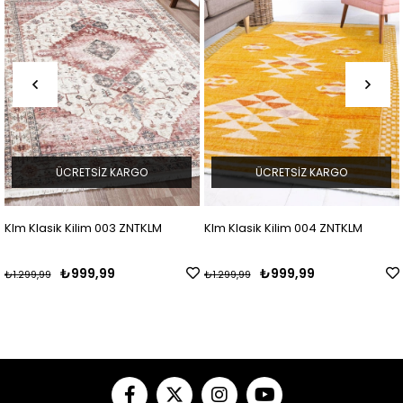
ÜCRETSIZ KARGO
ÜCRETSIZ KARGO
 Klasik Kilim 003 ZNTKLM
Klm Klasik Kilim 004 ZNTKLM
Klm 
ZNT
₺999,99
₺999,99
99,99
₺1.299,99
₺1.29