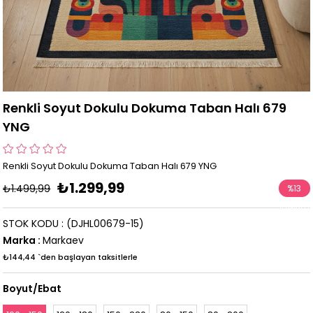
Renkli Soyut Dokulu Dokuma Taban Halı 679
YNG
Renkli Soyut Dokulu Dokuma Taban Halı 679 YNG
₺1.299,99
₺1.499,99
%
13
İndirim
STOK KODU
(DJHL00679-15)
Marka
:
Markaev
₺144,44
`den başlayan taksitlerle
Boyut/Ebat