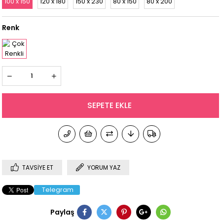
100 x 150
120 x 180
150 x 230
80 x 150
80 x 200
Renk
TAVSIYE ET
YORUM YAZ
Telegram
Paylaş