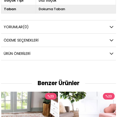
Saçak Tipi
Düz Saçak
Taban
Dokuma Taban
YORUMLAR
(0)
ÖDEME SEÇENEKLERI
ÜRÜN ÖNERILERI
Benzer Ürünler
%23
%23