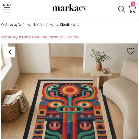
0
MENU
Anasayfa
Halı & Kilim
Halı
Klasik Halı
Renkli Soyut Dokulu Dokuma Taban Halı 679 YNG