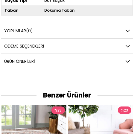
Saçak Tipi
Düz Saçak
Taban
Dokuma Taban
YORUMLAR
(0)
ÖDEME SEÇENEKLERI
ÜRÜN ÖNERILERI
Benzer Ürünler
%23
%23