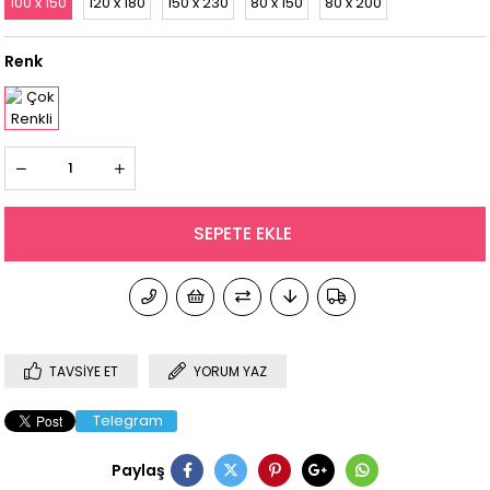
100 x 150
120 x 180
150 x 230
80 x 150
80 x 200
Renk
TAVSIYE ET
YORUM YAZ
Telegram
Paylaş