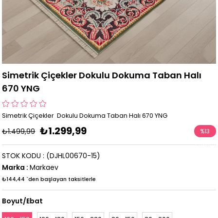
Simetrik Çiçekler Dokulu Dokuma Taban Halı
670 YNG
Simetrik Çiçekler Dokulu Dokuma Taban Halı 670 YNG
₺1.299,99
₺1.499,99
%
13
İndirim
STOK KODU
(DJHL00670-15)
Marka
:
Markaev
₺144,44
`den başlayan taksitlerle
Boyut/Ebat