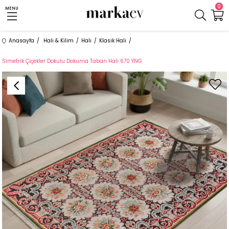
0
MENU
Anasayfa
Halı & Kilim
Halı
Klasik Halı
Simetrik Çiçekler Dokulu Dokuma Taban Halı 670 YNG