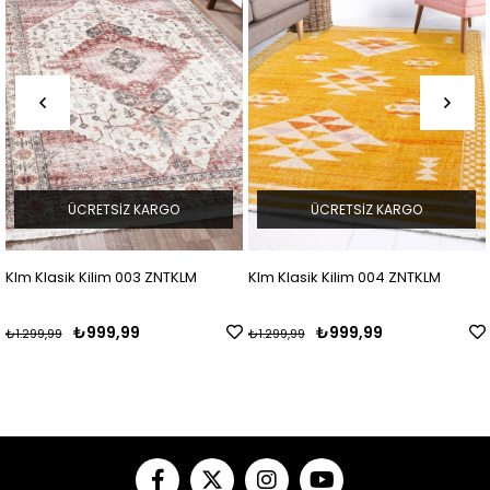
ÜCRETSIZ KARGO
ÜCRETSIZ KARGO
asik Kilim 003 ZNTKLM
Klm Klasik Kilim 004 ZNTKLM
Klm Siy
ZNTKLM
₺999,99
₺999,99
99
₺1.299,99
₺1.299,9