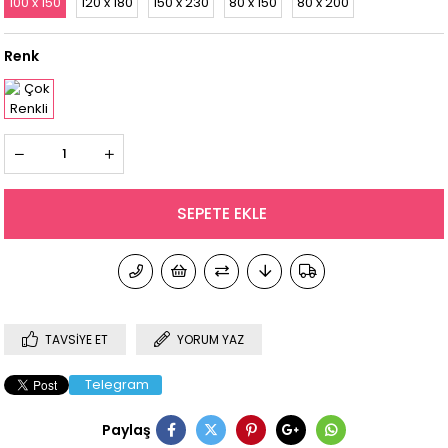
100 x 150
120 x 180
150 x 230
80 x 150
80 x 200
Renk
TAVSIYE ET
YORUM YAZ
Telegram
Paylaş