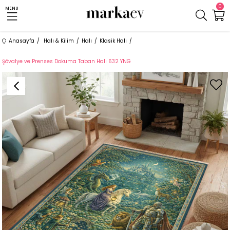
0
MENU
Anasayfa
Halı & Kilim
Halı
Klasik Halı
Şövalye ve Prenses Dokuma Taban Halı 632 YNG