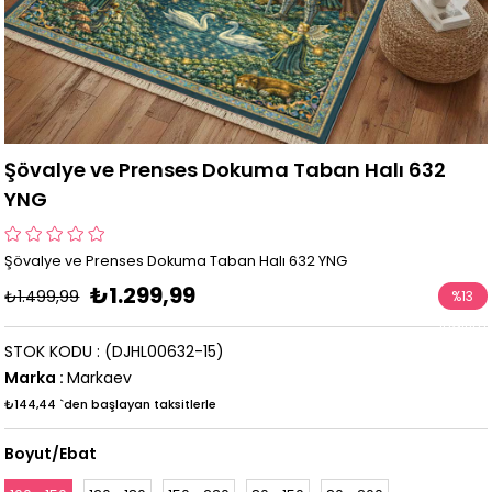
Şövalye ve Prenses Dokuma Taban Halı 632
YNG
Şövalye ve Prenses Dokuma Taban Halı 632 YNG
₺1.299,99
₺1.499,99
%
13
İndirim
STOK KODU
(DJHL00632-15)
Marka
:
Markaev
₺144,44
`den başlayan taksitlerle
Boyut/Ebat