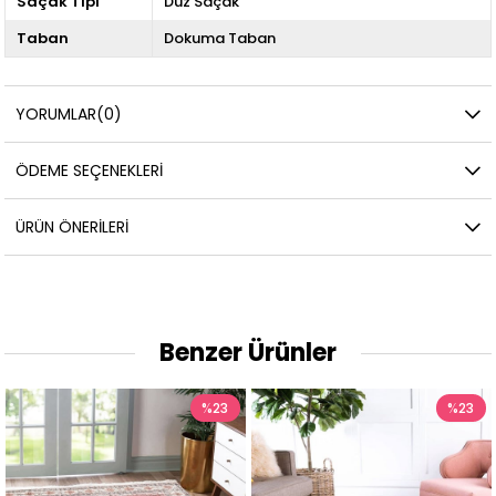
Saçak Tipi
Düz Saçak
Taban
Dokuma Taban
YORUMLAR
(0)
ÖDEME SEÇENEKLERI
ÜRÜN ÖNERILERI
Benzer Ürünler
%23
%23