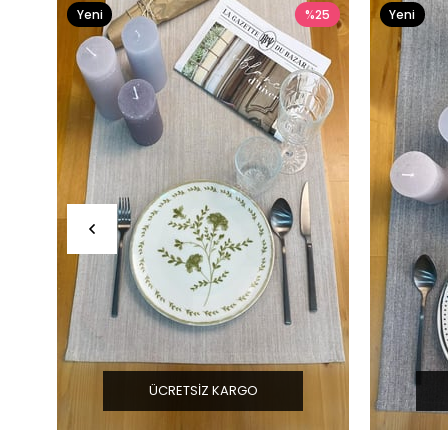
Yeni
%25
Yeni
Ürün
Ürün
ÜCRETSIZ KARGO