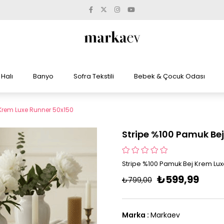
Halı
Banyo
Sofra Tekstili
Bebek & Çocuk Odası
 Krem Luxe Runner 50x150
Stripe %100 Pamuk Be
Stripe %100 Pamuk Bej Krem Lux
₺599,99
₺799,00
Marka
:
Markaev