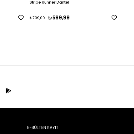
Stripe Runner Dantel
Keten
₺599,99
₺799,00
₺799,
E-BÜLTEN KAYIT