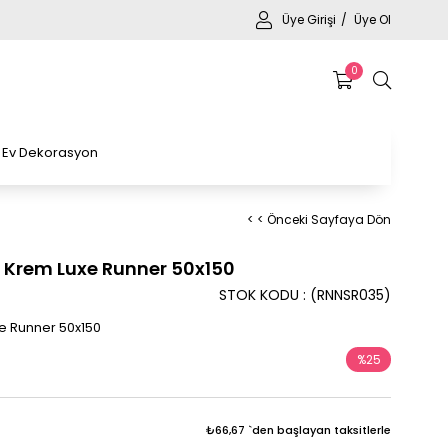
Üye Girişi
Üye Ol
0
Ev Dekorasyon
< < Önceki Sayfaya Dön
j Krem Luxe Runner 50x150
STOK KODU
(RNNSR035)
e Runner 50x150
%
25
İndirim
₺66,67
`den başlayan taksitlerle