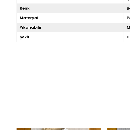
Renk
B
Materyal
P
Yıkanabilir
M
Şekil
D