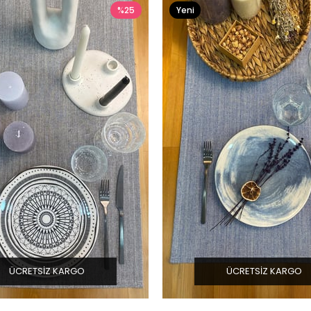
%25
Yeni
Ürün
ÜCRETSIZ KARGO
ÜCRETSIZ KARGO