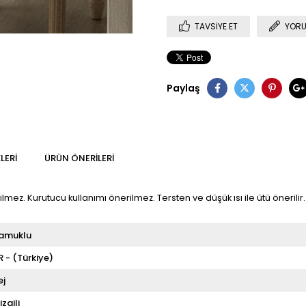
TAVSIYE ET
YORU
Paylaş
LERI
ÜRÜN ÖNERILERI
z. Kurutucu kullanımı önerilmez. Tersten ve düşük ısı ile ütü önerilir. De
amuklu
R - (Türkiye)
ej
izgili