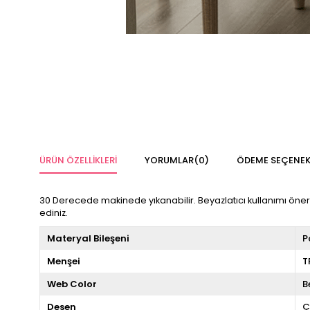
ÜRÜN ÖZELLIKLERI
YORUMLAR
(0)
ÖDEME SEÇENEK
30 Derecede makinede yıkanabilir. Beyazlatıcı kullanımı önerilme
ediniz.
Materyal Bileşeni
P
Menşei
T
Web Color
B
Desen
Ç