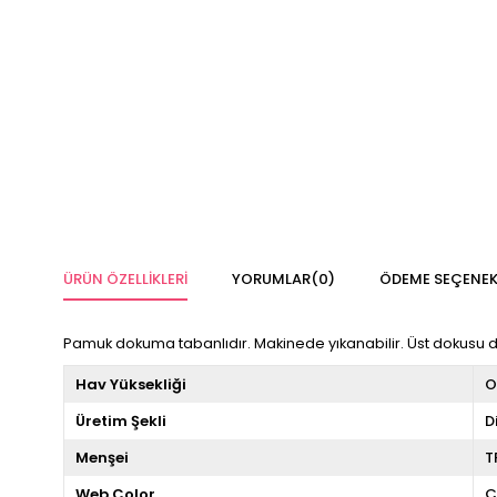
ÜRÜN ÖZELLIKLERI
YORUMLAR
(0)
ÖDEME SEÇENEK
Pamuk dokuma tabanlıdır. Makinede yıkanabilir. Üst dokusu dij
Hav Yüksekliği
O
Üretim Şekli
D
Menşei
T
Web Color
Ç