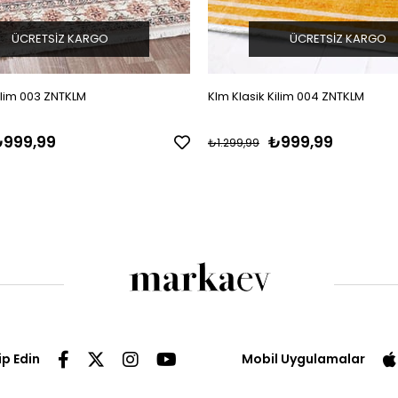
ÜCRETSIZ KARGO
ÜCRETSIZ KARGO
ilim 003 ZNTKLM
Klm Klasik Kilim 004 ZNTKLM
999,99
₺999,99
₺1.299,99
ip Edin
Mobil Uygulamalar