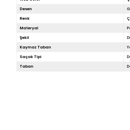
Desen
G
Renk
Ç
Materyal
P
Şekil
D
Kaymaz Taban
Y
Saçak Tipi
D
Taban
D