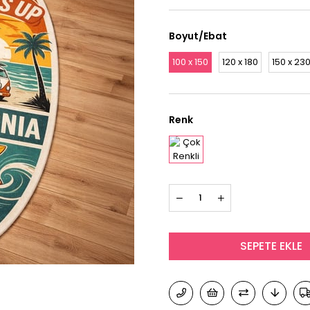
Boyut/Ebat
100 x 150
120 x 180
150 x 23
Renk