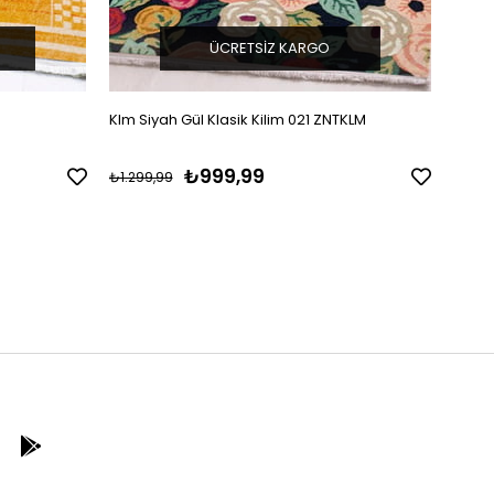
ÜCRETSIZ KARGO
Klm Siyah Gül Klasik Kilim 021 ZNTKLM
Oxfor
Yıkan
₺999,99
₺1.299,99
₺1.29