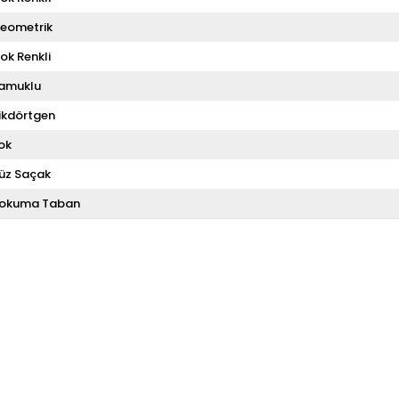
eometrik
ok Renkli
amuklu
ikdörtgen
ok
üz Saçak
okuma Taban