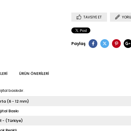
TAVSIYE ET
YORU
Paylaş
LERI
ÜRÜN ÖNERILERI
ital baskıdır.
rta (6 - 12 mm)
ijital Baskı
R - (Türkiye)
ok Renkli