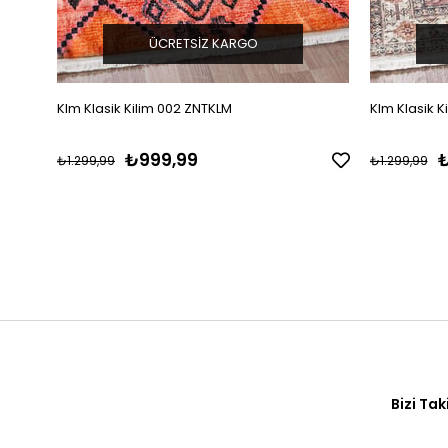
ÜCRETSIZ KARGO
Klm Klasik Kilim 002 ZNTKLM
Klm Klasik K
₺999,99
₺
₺1.299,99
₺1.299,99
Bizi Tak