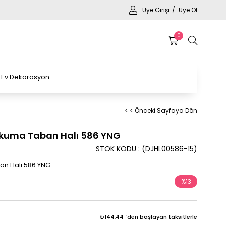
Üye Girişi
Üye Ol
0
Ev Dekorasyon
< < Önceki Sayfaya Dön
Dokuma Taban Halı 586 YNG
STOK KODU
(DJHL00586-15)
an Halı 586 YNG
%
13
İndirim
₺144,44
`den başlayan taksitlerle