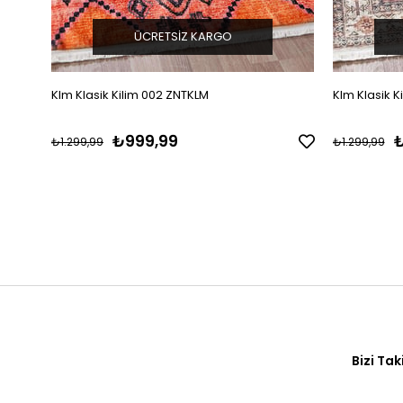
ÜCRETSIZ KARGO
Klm Klasik Kilim 002 ZNTKLM
Klm Klasik K
₺999,99
₺
₺1.299,99
₺1.299,99
Bizi Tak