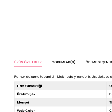
ÜRÜN ÖZELLIKLERI
YORUMLAR
(0)
ÖDEME SEÇENEK
Pamuk dokuma tabanlıdır. Makinede yıkanabilir. Üst dokusu dij
Hav Yüksekliği
O
Üretim Şekli
D
Menşei
T
Web Color
Ç