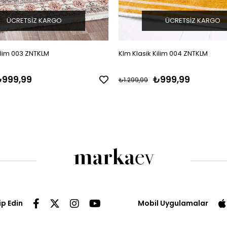
ÜCRETSIZ KARGO
ÜCRETSIZ KARGO
ilim 003 ZNTKLM
Klm Klasik Kilim 004 ZNTKLM
999,99
₺999,99
₺1.299,99
ip Edin
Mobil Uygulamalar