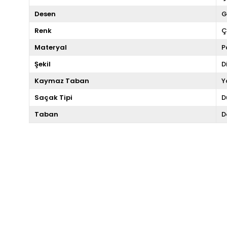
Desen
G
Renk
Ç
Materyal
P
Şekil
D
Kaymaz Taban
Y
Saçak Tipi
D
Taban
D