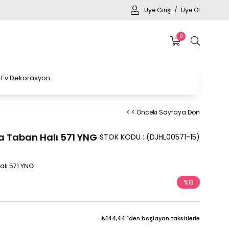
Üye Girişi
Üye Ol
0
Ev Dekorasyon
< < Önceki Sayfaya Dön
 Taban Halı 571 YNG
STOK KODU
(DJHL00571-15)
lı 571 YNG
%
13
İndirim
₺144,44
`den başlayan taksitlerle