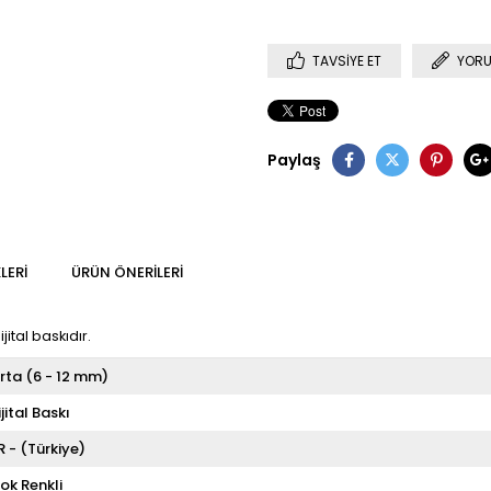
TAVSIYE ET
YORU
Paylaş
LERI
ÜRÜN ÖNERILERI
ital baskıdır.
rta (6 - 12 mm)
ijital Baskı
R - (Türkiye)
ok Renkli