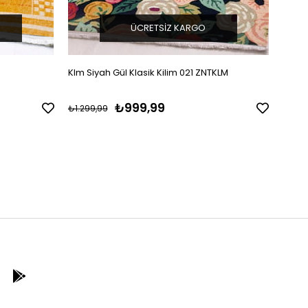
ÜCRETSIZ KARGO
Klm Siyah Gül Klasik Kilim 021 ZNTKLM
Oxfor
Yıkan
₺999,99
₺1.299,99
₺1.29