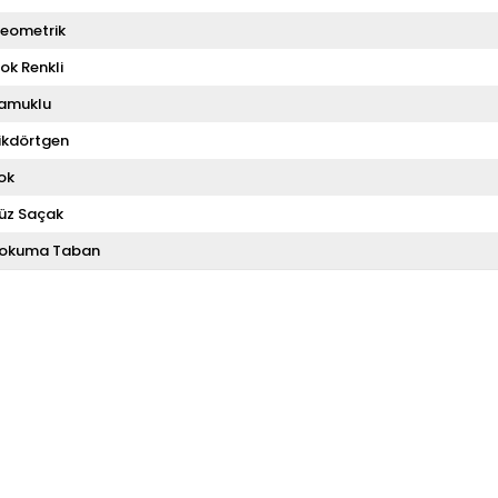
eometrik
ok Renkli
amuklu
ikdörtgen
ok
üz Saçak
okuma Taban