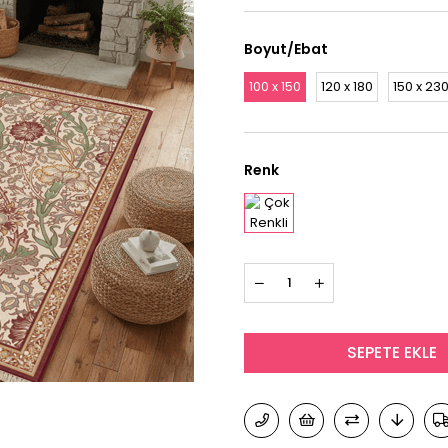
Boyut/Ebat
100 x 150
120 x 180
150 x 23
Renk