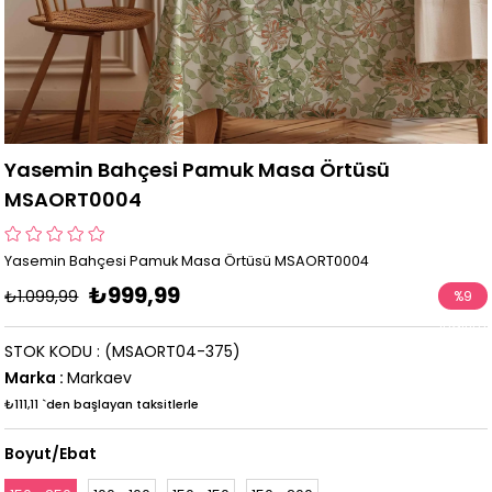
Yasemin Bahçesi Pamuk Masa Örtüsü
MSAORT0004
Yasemin Bahçesi Pamuk Masa Örtüsü MSAORT0004
₺999,99
₺1.099,99
%
9
İndirim
STOK KODU
(MSAORT04-375)
Marka
:
Markaev
₺111,11
`den başlayan taksitlerle
Boyut/Ebat