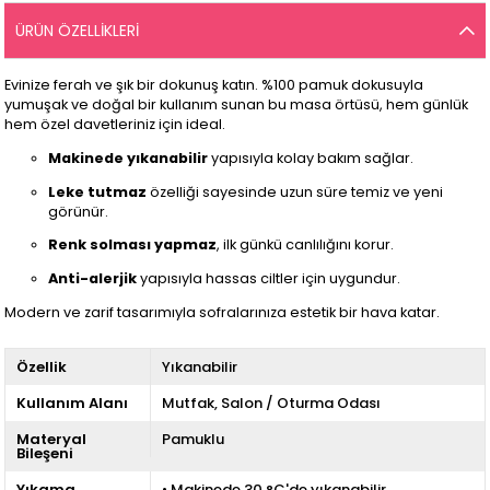
ÜRÜN ÖZELLIKLERI
Evinize ferah ve şık bir dokunuş katın. %100 pamuk dokusuyla
yumuşak ve doğal bir kullanım sunan bu masa örtüsü, hem günlük
hem özel davetleriniz için ideal.
Makinede yıkanabilir
yapısıyla kolay bakım sağlar.
Leke tutmaz
özelliği sayesinde uzun süre temiz ve yeni
görünür.
Renk solması yapmaz
, ilk günkü canlılığını korur.
Anti-alerjik
yapısıyla hassas ciltler için uygundur.
Modern ve zarif tasarımıyla sofralarınıza estetik bir hava katar.
Özellik
Yıkanabilir
Kullanım Alanı
Mutfak
Salon / Oturma Odası
Materyal
Pamuklu
Bileşeni
Yıkama
• Makinede 30 °C'de yıkanabilir.