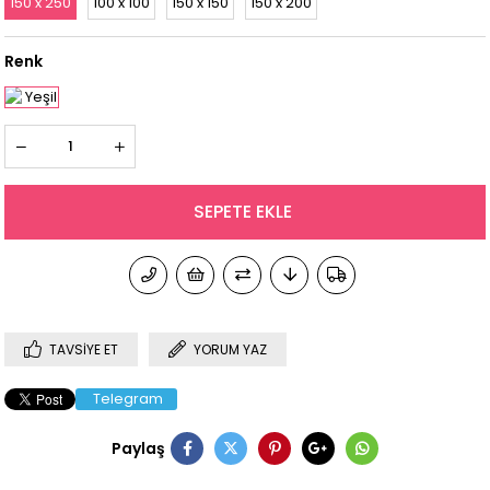
150 x 250
100 x 100
150 x 150
150 x 200
Renk
TAVSIYE ET
YORUM YAZ
Telegram
Paylaş