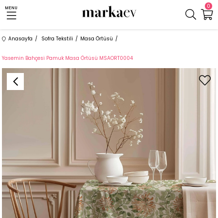
0
MENU
Anasayfa
Sofra Tekstili
Masa Örtüsü
Yasemin Bahçesi Pamuk Masa Örtüsü MSAORT0004