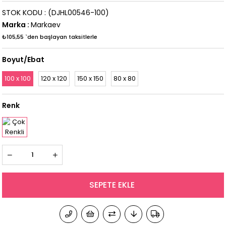
STOK KODU
(DJHL00546-100)
Marka
:
Markaev
₺105,55
`den başlayan taksitlerle
Boyut/Ebat
100 x 100
120 x 120
150 x 150
80 x 80
Renk