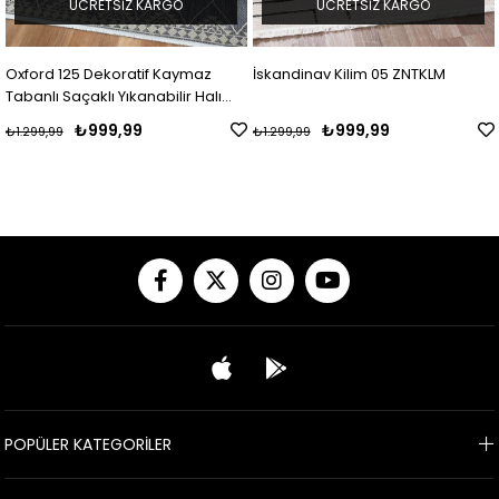
ÜCRETSIZ KARGO
ÜCRETSIZ KARGO
Oxford 125 Dekoratif Kaymaz
İskandinav Kilim 05 ZNTKLM
Tabanlı Saçaklı Yıkanabilir Halı
Yolluk Mdd ZNTKLM
₺999,99
₺999,99
₺1.299,99
₺1.299,99
POPÜLER KATEGORİLER