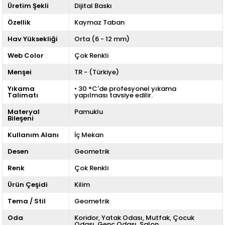
Üretim Şekli
Dijital Baskı
Özellik
Kaymaz Taban
Hav Yüksekliği
Orta (6 - 12 mm)
Web Color
Çok Renkli
Menşei
TR - (Türkiye)
Yıkama
• 30 °C'de profesyonel yıkama
Talimatı
yapılması tavsiye edilir.
Materyal
Pamuklu
Bileşeni
Kullanım Alanı
İç Mekan
Desen
Geometrik
Renk
Çok Renkli
Ürün Çeşidi
Kilim
Tema / Stil
Geometrik
Oda
Koridor
Yatak Odası
Mutfak
Çocuk
Odası
Genç Odası
Salon