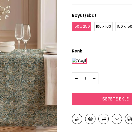
Boyut/Ebat
150 x 250
100 x 100
150 x 15
Renk