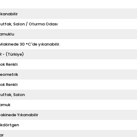
ıkanabilir
utfak
Salon / Oturma Odası
amuklu
 Makinede 30 °C'de yıkanabilir.
R - (Türkiye)
ok Renkli
eometrik
ok Renkli
utfak
Salon
amuk
akinede Yıkanabilir
ikdörtgen
ar