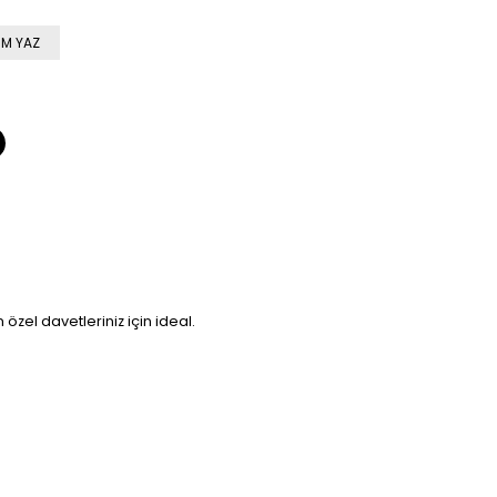
M YAZ
zel davetleriniz için ideal.