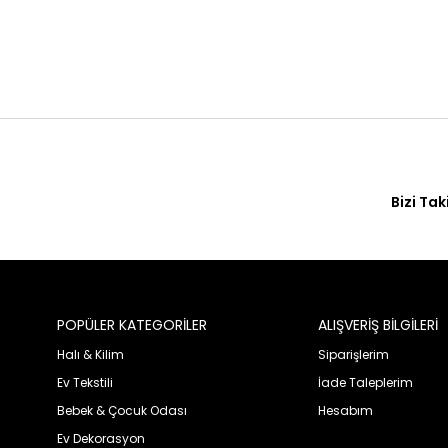
Bizi Tak
POPÜLER KATEGORİLER
ALIŞVERİŞ BİLGİLERİ
Halı & Kilim
Siparişlerim
Ev Tekstili
İade Taleplerim
Bebek & Çocuk Odası
Hesabım
Ev Dekorasyon