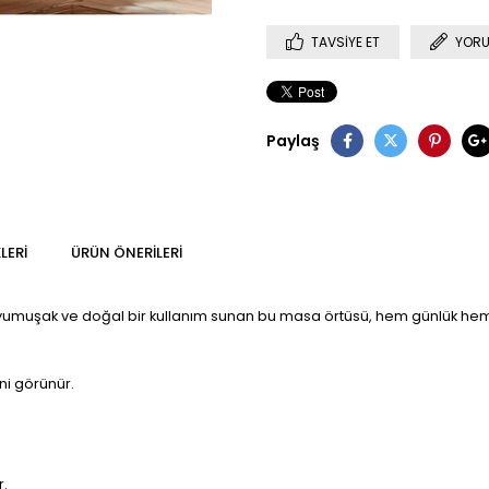
TAVSIYE ET
YORU
Paylaş
LERI
ÜRÜN ÖNERILERI
 yumuşak ve doğal bir kullanım sunan bu masa örtüsü, hem günlük hem ö
ni görünür.
r.