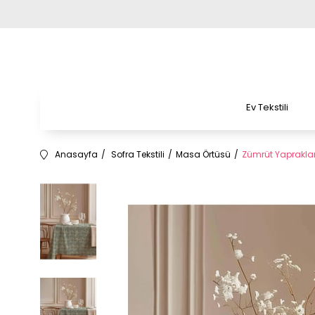
Ev Tekstili
Anasayfa
Sofra Tekstili
Masa Örtüsü
Zümrüt Yaprakl