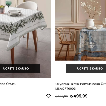
ÜCRETSIZ KARGO
ÜCRETSIZ KARGO
asa Örtüsü
Okyanus Esintisi Pamuk Masa Ör
MSAORT0003
₺499,99
₺699,99