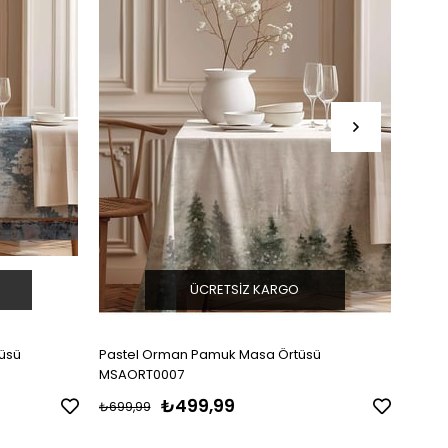
ÜCRETSIZ KARGO
tüsü
Pastel Orman Pamuk Masa Örtüsü
Mini 
MSAORT0007
₺499,99
₺699,99
₺699