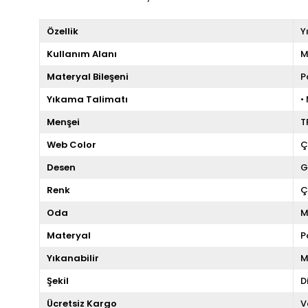
Özellik
Y
Kullanım Alanı
M
Materyal Bileşeni
P
Yıkama Talimatı
•
Menşei
T
Web Color
Ç
Desen
G
Renk
Ç
Oda
M
Materyal
P
Yıkanabilir
M
Şekil
D
Ücretsiz Kargo
V