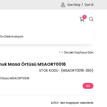
Üye Girişi
Üye Ol
0
Ev Dekorasyon
< < Önceki Sayfaya Dön
muk Masa Örtüsü MSAORT0016
STOK KODU
(MSAORT0016-250)
Örtüsü MSAORT0016
%
9
İndirim
₺111,11
`den başlayan taksitlerle