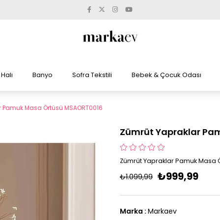
Halı
Banyo
Sofra Tekstili
Bebek & Çocuk Odası
ar Pamuk Masa Örtüsü MSAORT0016
Zümrüt Yapraklar Pa
Zümrüt Yapraklar Pamuk Masa 
₺999,99
₺1.099,99
Marka
:
Markaev